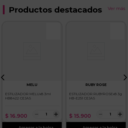
Productos destacados
Ver más
MELU
RUBY ROSE
ESTILIZADOR MELUx8.3ml
ESTILIZADOR RUBYROSEx8.3g
HB8422 CEJAS
HB-E251 CEJAS
－
＋
－
＋
$
16
.
900
$
15
.
900