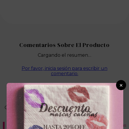
Cargando el resumen…
Por favor, inicia sesión para escribir un
comentario.
×
Más reciente
Cargando comentarios…
Recomendados para ti
Ver más