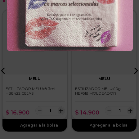
MELU
MELU
ESTILIZADOR MELUx8.3ml
ESTILIZADOR MELUx10g
HB8422 CEJAS
HBF518 MOLDEADOR
－
＋
－
＋
$
16
.
900
$
14
.
900