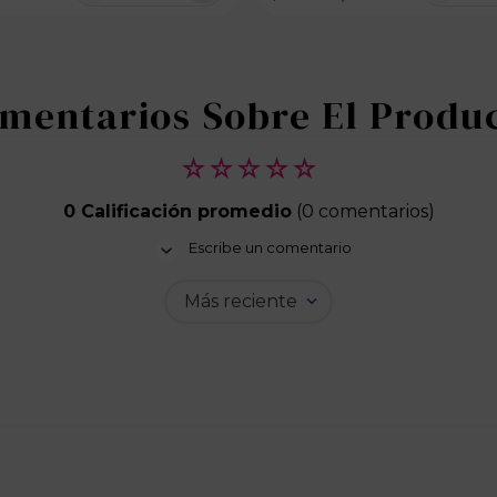
100 disponibles
100 dispo
☆
☆
☆
☆
☆
0 Calificación promedio
(0 comentarios)
Escribe un comentario
Más reciente
Agregar comentario
Título
Califica el producto de 1 a 5 estrellas