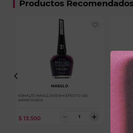
Productos Recomendado
MASGLO
L
ESMALTE MASGLOx13.5ml EFECTO GEL
ESMALTE M
ARRIESGADA
＋
－
＋
$
13
.
500
$
13
.
50