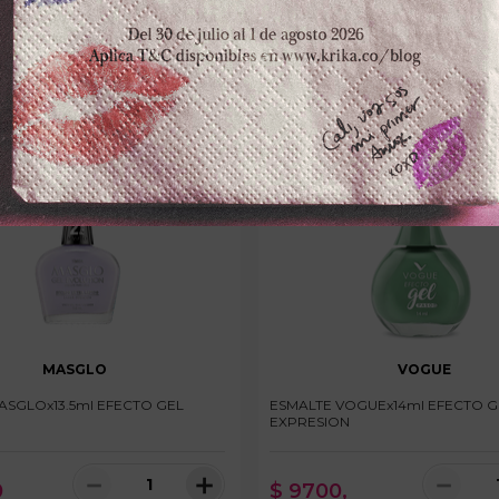
MASGLO
VOGUE
ASGLOx13.5ml EFECTO GEL
ESMALTE VOGUEx14ml EFECTO G
EXPRESION
－
＋
－
0
$
9700
,