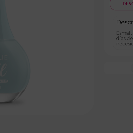
DES
Descr
Esmalte
días de
necesi