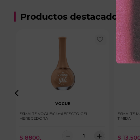
Productos destacados
VOGUE
ESMALTE VOGUEx14ml EFECTO GEL
ESMALTE M
MERECEDORA
TIMIDA
＋
－
＋
$
8800
,
$
13
.
50