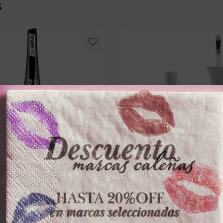
s
MASGLO
VOGUE
ASGLOx13.5ml EFECTO GEL LINDA
ESMALTE VOGUEx14ml EFECTO 
－
＋
－
0
$
9700
,
100 dispo