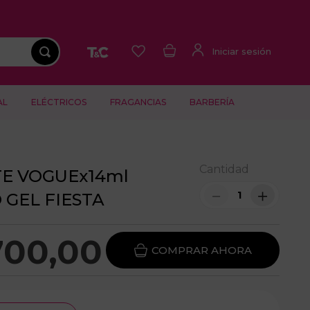
AL
ELÉCTRICOS
FRAGANCIAS
BARBERÍA
Cantidad
E VOGUEx14ml
－
＋
 GEL FIESTA
700
,
00