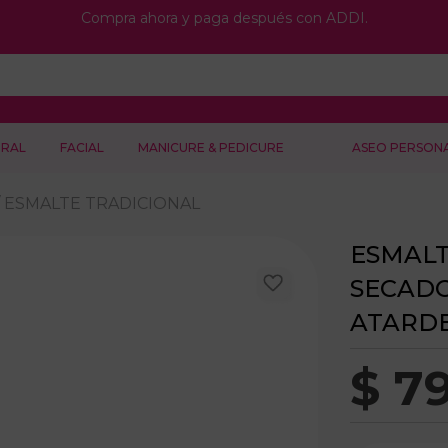
Compra ahora y paga después con ADDI.
RAL
FACIAL
MANICURE & PEDICURE
ASEO PERSON
ESMALTE TRADICIONAL
ESMALT
SECADO
ATARDE
$
7