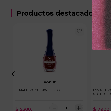
Productos destacados
VOGUE
ESMALTE VOGUEx10ml TINTO
ESMALTE V
SEG DULZU
＋
－
＋
$
5300
,
$
7900
,