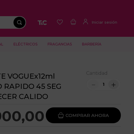
AL
ELÉCTRICOS
FRAGANCIAS
BARBERÍA
Cantidad
E VOGUEx12ml
－
＋
 RAPIDO 45 SEG
CER CALIDO
900
,
00