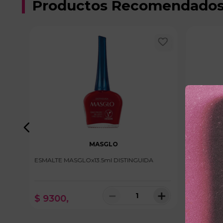
Productos Recomendado
MASGLO
ESMALTE MASGLOx13.5ml DISTINGUIDA
ESMALTE M
＋
－
＋
$
9300
,
$
9300
,