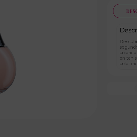
DES
Descr
Descubr
segundos
cuidado
en tan 
color ra