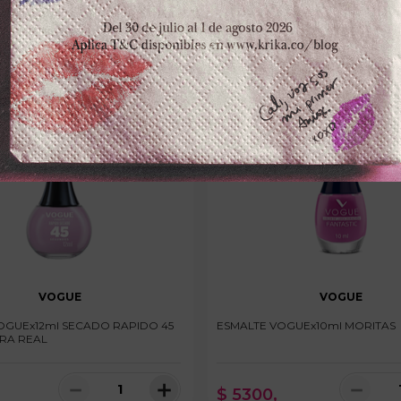
VOGUE
VOGUE
OGUEx12ml SECADO RAPIDO 45
ESMALTE VOGUEx10ml MORITAS
RA REAL
－
＋
－
$
5300
,