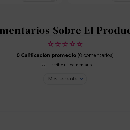
100 disponibles
100 dispo
☆
☆
☆
☆
☆
0 Calificación promedio
(0 comentarios)
Escribe un comentario
Más reciente
Agregar comentario
Título
Califica el producto de 1 a 5 estrellas