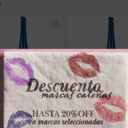
s
MASGLO
MASGLO
ASGLOx13.5ml ELECTRICA
ESMALTE MASGLOx13.5ml QUER
－
＋
－
$
9300
,