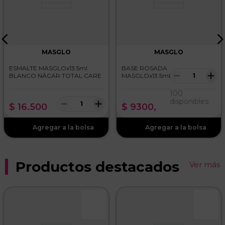
MASGLO
MASGLO
ESMALTE MASGLOx13.5ml
BASE ROSADA
－
＋
BLANCO NÁCAR TOTAL CARE
MASGLOx13.5ml
INQUEBRANTABLE
100
－
＋
disponibles
$
16
.
500
$
9300
,
Productos destacados
Ver más