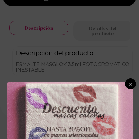
Descripción
Detalles del
producto
Descripción del producto
ESMALTE MASGLOx13.5ml FOTOCROMATICO
INESTABLE
×