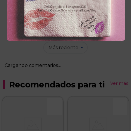
Cargando el resumen…
Por favor, inicia sesión para escribir un
comentario.
Más reciente
Cargando comentarios…
Recomendados para ti
Ver más