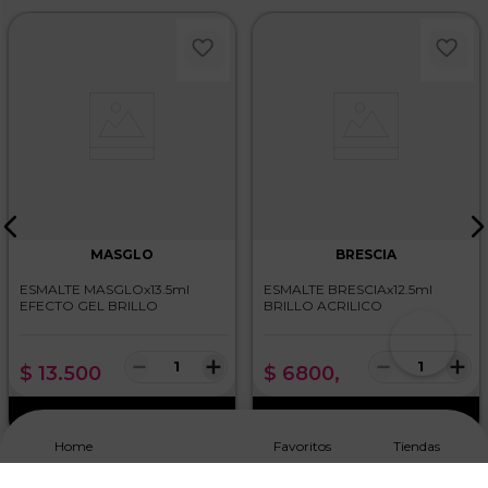
MASGLO
BRESCIA
ESMALTE MASGLOx13.5ml
ESMALTE BRESCIAx12.5ml
EFECTO GEL BRILLO
BRILLO ACRILICO
－
＋
－
＋
$
13
.
500
$
6800
,
Home
Favoritos
Tiendas