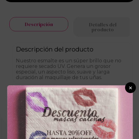
Descripción
Detalles del
producto
Descripción del producto
Nuestro esmalte es un súper brillo que no
requiere secado UV. Genera un grosor
especial, un aspecto liso, suave y larga
duración al maquillaje de tus uñas.
×