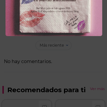
☆
☆
☆
☆
☆
0 Calificación promedio
(0 comentarios)
Escribe un comentario
Más reciente
Agregar comentario
No hay comentarios.
Título
Califica el producto de 1 a 5 estrellas
Recomendados para ti
Ver más
★
★
★
★
★
Tu nombre