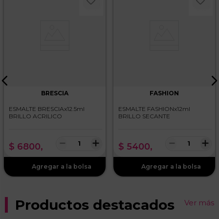
Dirección de email
Escribe un comentario
BRESCIA
FASHION
ESMALTE BRESCIAx12.5ml
ESMALTE FASHIONx12ml
BRILLO ACRILICO
BRILLO SECANTE
ENVIAR COMENTARIO
－
＋
－
＋
$
6800
,
$
5400
,
Productos destacados
Ver más