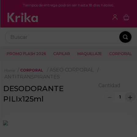
Tiempos de entrega podrán ser hasta 18 días hábiles.
Buscar
PROMO FLASH 2026
CAPILAR
MAQUILLAJE
CORPORAL
ASEO CORPORAL
CORPORAL
ANTITRANSPIRANTES
Cantidad
DESODORANTE
－
＋
PILIx125ml