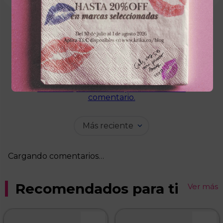
Cargando el resumen…
Por favor, inicia sesión para escribir un
comentario.
Más reciente
Cargando comentarios…
Recomendados para ti
Ver más