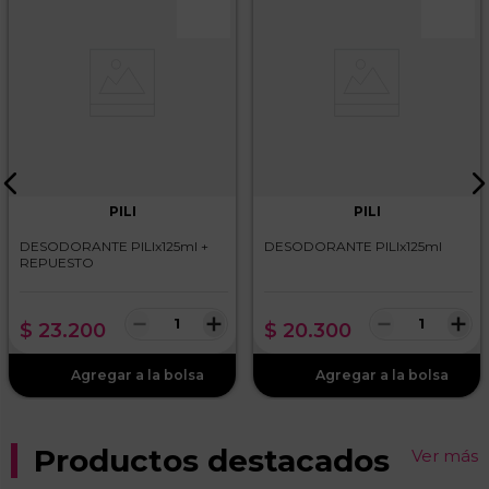
PILI
PILI
DESODORANTE PILIx125ml +
DESODORANTE PILIx125ml
REPUESTO
－
＋
－
＋
$
23
.
200
$
20
.
300
Productos destacados
Ver más