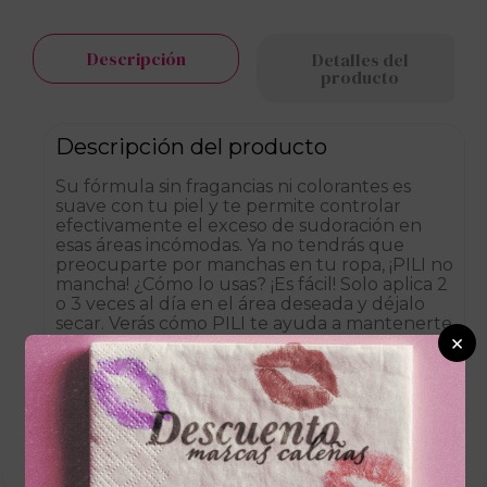
Descripción
Detalles del
producto
Descripción del producto
Su fórmula sin fragancias ni colorantes es
suave con tu piel y te permite controlar
efectivamente el exceso de sudoración en
esas áreas incómodas. Ya no tendrás que
preocuparte por manchas en tu ropa, ¡PILI no
mancha! ¿Cómo lo usas? ¡Es fácil! Solo aplica 2
o 3 veces al día en el área deseada y déjalo
secar. Verás cómo PILI te ayuda a mantenerte
×
fresco y seco todo el día.