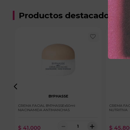
Productos destacados
BYPHASSE
A
CREMA FACIAL BYPHASSEx50ml
CREMA FAC
NIACINAMIDA ANTIMANCHAS
NUTRITIVA
＋
－
＋
$
41
.
000
$
45
.
80