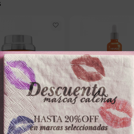
s
NEVADA
NEVADA
IAL NEVADAx50ml NOCHE
CREMA FACIAL NEVADAx30ml 
OJOS VITAMINA C
－
＋
－
0
$
37
.
400
100 disponibles
100 dispo