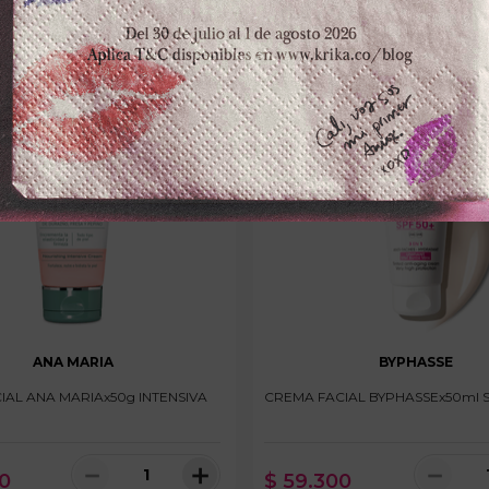
ANA MARIA
BYPHASSE
IAL ANA MARIAx50g INTENSIVA
CREMA FACIAL BYPHASSEx50ml S
－
＋
－
0
$
59
.
300