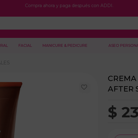
Compra ahora y paga después con ADDI.
RAL
FACIAL
MANICURE & PEDICURE
ASEO PERSON
ALES
CREMA 
AFTER 
$
2