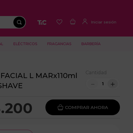
AL
ELÉCTRICOS
FRAGANCIAS
BARBERÍA
Cantidad
FACIAL L MARx110ml
－
＋
SHAVE
3
.
200