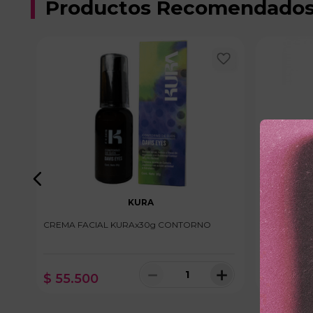
Productos Recomendado
KURA
CREMA FACIAL KURAx30g CONTORNO
CREMA FAC
VITAMIN C
＋
－
＋
$
55
.
500
$
48
.
30