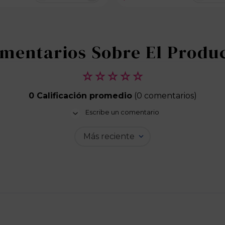
100 disponibles
100 dispo
☆
☆
☆
☆
☆
0 Calificación promedio
(0 comentarios)
Escribe un comentario
Más reciente
Agregar comentario
Título
Califica el producto de 1 a 5 estrellas