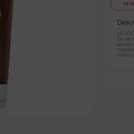
DES
Descr
LA LOC
Te Verd
ayuda 
manera
mejor a