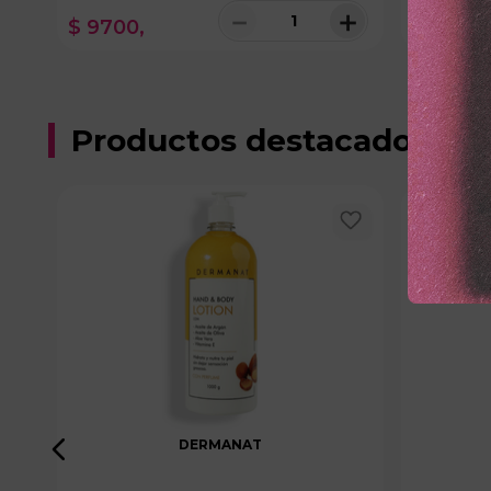
＋
－
＋
$
9700
,
$
11
.
000
100 disponibles
Productos destacados
DERMANAT