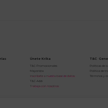
Agregar comentario
Título
Califica el producto de 1 a 5 estrellas
★
★
★
★
★
Tu nombre
rías
Únete Krika
T&C  Gene
Dirección de email
T&C Promocionales
Políticas de 
Mayorista
Política de t
Inscríbete a nuesta base de datos.
Términos y c
T&C Addi
Escribe un comentario
Trabaja con nosotros