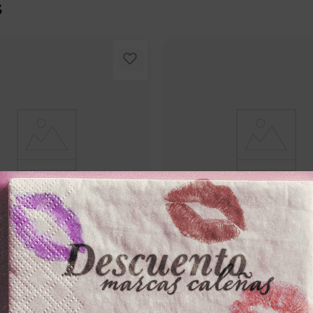
s
PILI
LMAR
PORAL PILIx30g CALENDULA
CREMA CORPORAL LMARx300ml
AMARILLO PURE SEDUCTION