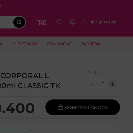
.
AL
ELÉCTRICOS
FRAGANCIAS
BARBERÍA
Cantidad
 CORPORAL L
－
＋
0ml CLASSIC TK
0
.
400