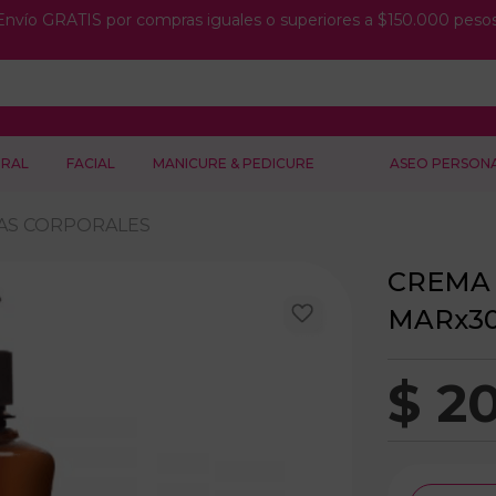
Envío GRATIS por compras iguales o superiores a $150.000 pesos
RAL
FACIAL
MANICURE & PEDICURE
ASEO PERSON
AS CORPORALES
CREMA
MARx30
$
2