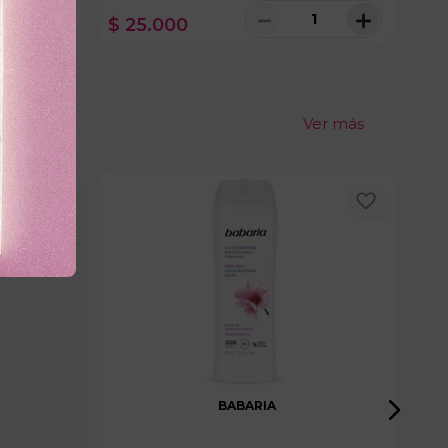
＋
－
＋
$
25
.
000
$
nibles
Ver más
BABARIA