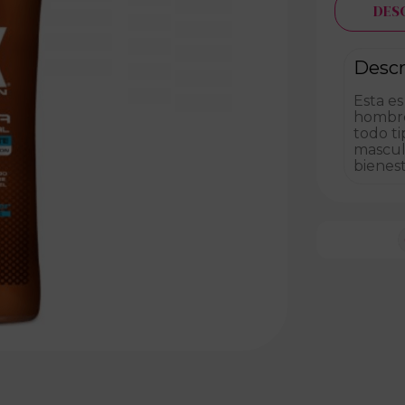
DES
Descr
Esta es
hombres
todo ti
mascul
bienest