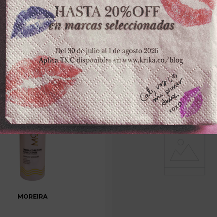
－
＋
－
$
17
.
600
100 dispo
MOREIRA