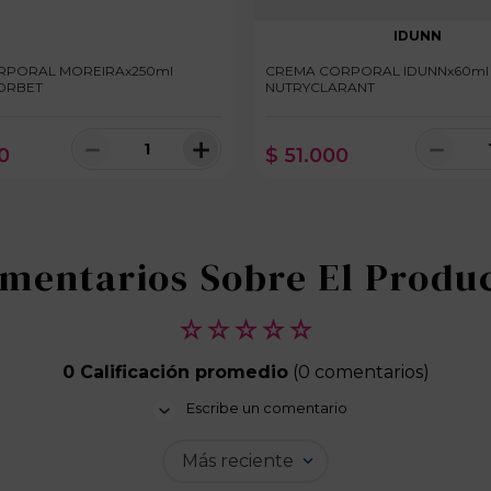
IDUNN
RPORAL MOREIRAx250ml
CREMA CORPORAL IDUNNx60ml
ORBET
NUTRYCLARANT
－
＋
－
0
$
51
.
000
100 dispo
☆
☆
☆
☆
☆
0 Calificación promedio
(0 comentarios)
Escribe un comentario
Más reciente