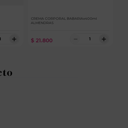
CREMA CORPORAL BABARIAx400ml
CRE
ALMENDRAS
VER
＋
－
＋
$
21
.
800
$
nibles
100 disponibles