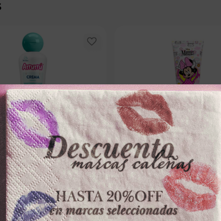
s
ARRURRU
DISNEY NEVADA
RPORAL ARRURRUx220ml
CREMA CORPORAL DISNEYx120ml
DS0419
－
＋
－
0
$
13
.
500
100 disponibles
100 dispo