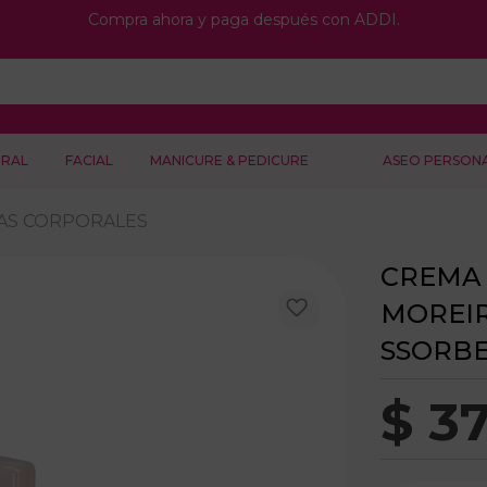
Compra ahora y paga después con ADDI.
RAL
FACIAL
MANICURE & PEDICURE
ASEO PERSON
AS CORPORALES
CREMA
MOREI
SSORB
$
3