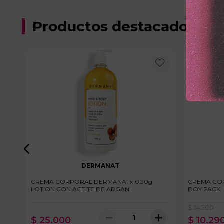
Productos destacados
-
30 %
DERMANAT
VENA
CREMA CORPORAL DERMANATx1000g
CREMA COR
LOTION CON ACEITE DE ARGAN
DOY PACK
$
14
.
700
＋
－
＋
$
25
.
000
$
10
.
29