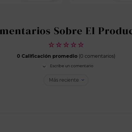
100 disponibles
100 dispo
☆
☆
☆
☆
☆
0 Calificación promedio
(0 comentarios)
Escribe un comentario
Más reciente
Agregar comentario
Título
Califica el producto de 1 a 5 estrellas