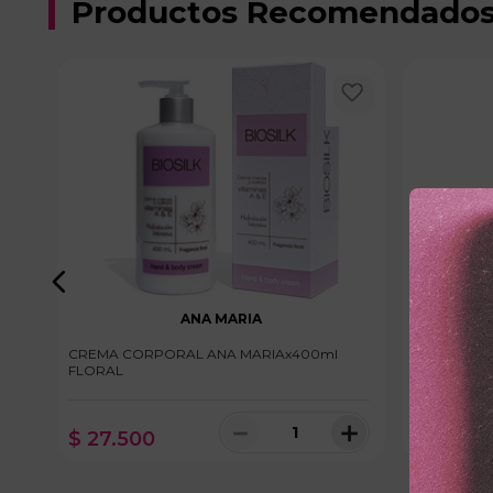
Productos Recomendado
ANA MARIA
CREMA CORPORAL ANA MARIAx400ml
CREMA CO
FLORAL
ORIGINA
＋
－
＋
$
27
.
500
$
21
.
40
100 disponibles