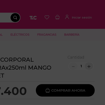
AL
ELÉCTRICOS
FRAGANCIAS
BARBERÍA
Cantidad
 CORPORAL
－
＋
RAx250ml MANGO
ET
7
.
400