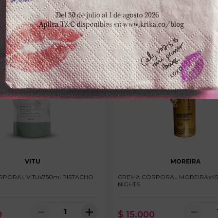
VITU
MOREIRA
PORAL VITUx750ml PISTACHO
CREMA CORPORAL MOREIRAx45
NIGHTS
－
＋
－
0
$
15
.
000