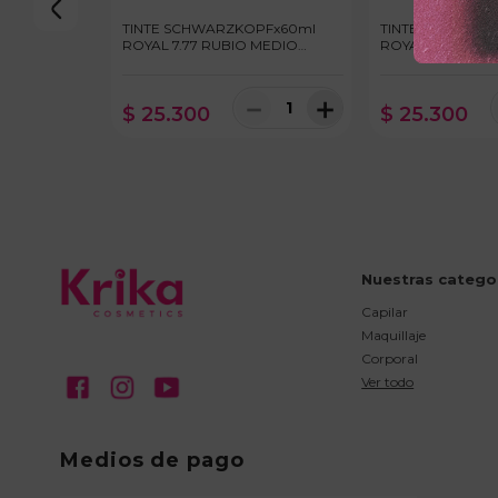
TINTE SCHWARZKOPFx60ml
TINTE SCHWARZ
ROYAL 7.77 RUBIO MEDIO
ROYAL 8.00 RUB
COBRIZO INTENSO
INTENSO
－
＋
$
25
.
300
$
25
.
300
Nuestras catego
Capilar
Maquillaje
Corporal
Ver todo
Medios de pago