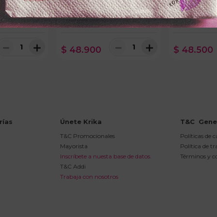
KOPFx60ml
SHAMPOO POCIONx450ml
TRATAMIENTO
IO CLARO
CRECIMIENTO
ESPECTANASx
ON
－
＋
－
＋
$
48
.
900
$
48
.
500
rías
Únete Krika
T&C  Gene
T&C Promocionales
Políticas de 
Mayorista
Política de t
Inscríbete a nuesta base de datos.
Términos y c
T&C Addi
Trabaja con nosotros