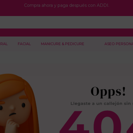
Compra ahora y paga después con ADDI.
RAL
FACIAL
MANICURE & PEDICURE
ASEO PERSON