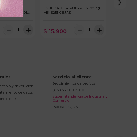
 CEJAS
ESTILIZADOR RUBYROSEx8.3g
11ml OLEO ROLL
HB-E251 CEJAS
－
＋
－
＋
$
15
.
900
rales
Servicio al cliente
Seguimientos de pedidos
cambio y devolución
(+57) 333 6025 001
ratamiento de datos
Superintendencia de Industria y 
ondiciones
Comercio
Radicar PQRS