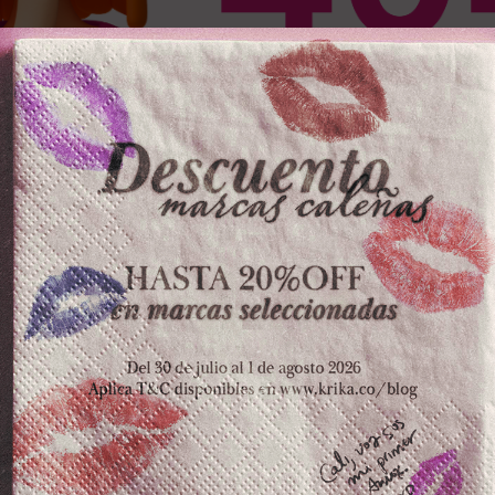
OS PRODUCTOS
ZKOPF
LA POCION
ESPE