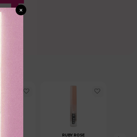
×
CTANAS
RUBY ROSE