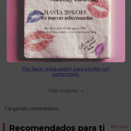
Active Oil Technology
Las herramientas recubiertas de cerámica
tienen la capacidad de transmitir altas
temperaturas de manera rápida y constante,
cuidando el cabello. Esto mejora la apariencia,
reduce el frizz y mantiene la fibra capilar
sana. Gracias a su recubrimiento con aceite de
Avocado, fortalece y nutre el cabello para
que luzca sano, fuerte y con más cuerpo.
El cepillo secador Avocado 3D Therapy
Cargando el resumen…
combina un diseño ovalado que se adapta a
cada movimiento con tecnologías que cuidan
el cabello desde la raíz. Secá con potencia,
Por favor, inicia sesión para escribir un
alisá con suavidad, modelá con precisión y
comentario.
sumá volumen sin esfuerzo.
Más reciente
Cargando comentarios…
Recomendados para ti
Ver más