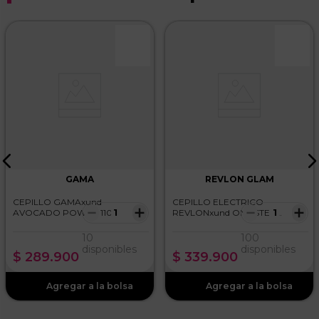
GAMA
REVLON GLAM
CEPILLO GAMAxund
CEPILLO ELECTRICO
－
＋
－
＋
AVOCADO POWER 110V
REVLONxund ONE STEP
VOLUMIZER PLUS
10
100
disponibles
disponibles
$
289
.
900
$
339
.
900