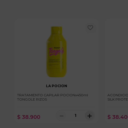
LA POCION
TRATAMIENTO CAPILAR POCIONx450ml
ACONDICIO
TONGOLE RIZOS
SILK PROTE
－
＋
$
38
.
900
$
38
.
40