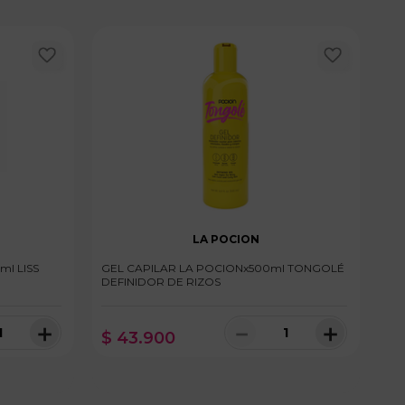
LA POCION
ml LISS
GEL CAPILAR LA POCIONx500ml TONGOLÉ
DEFINIDOR DE RIZOS
TRATAMIENTO
＋
－
＋
$
43
.
900