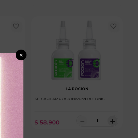
×
LA POCION
l BULBO
KIT CAPILAR POCIONx2und DUTONIC
＋
－
＋
$
58
.
900