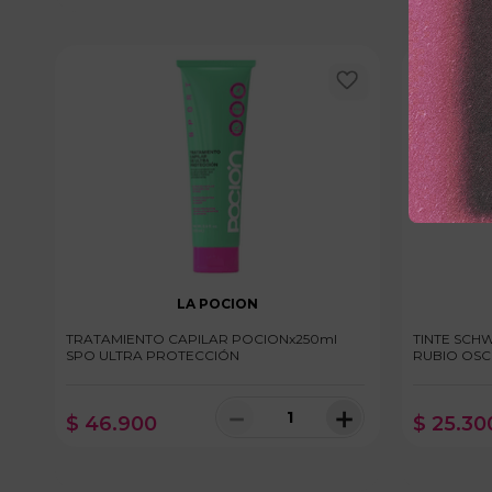
LA POCION
TRATAMIENTO CAPILAR POCIONx250ml
TINTE SCH
SPO ULTRA PROTECCIÓN
RUBIO OSC
－
＋
$
46
.
900
$
25
.
30