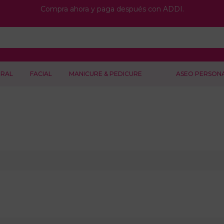
Compra ahora y paga después con ADDI.
RAL
FACIAL
MANICURE & PEDICURE
ASEO PERSON