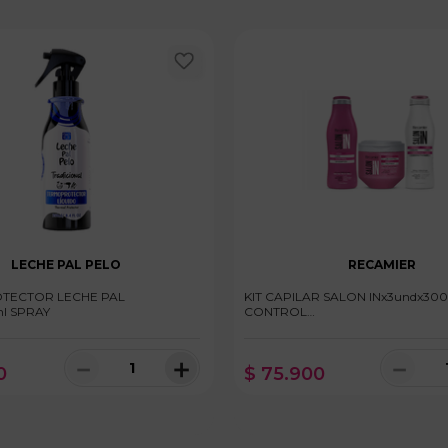
LECHE PAL PELO
RECAMIER
TECTOR LECHE PAL
KIT CAPILAR SALON INx3undx300
l SPRAY
CONTROL
SHAMPOO+ACONDICIONADOR+
－
＋
－
0
$
75
.
900