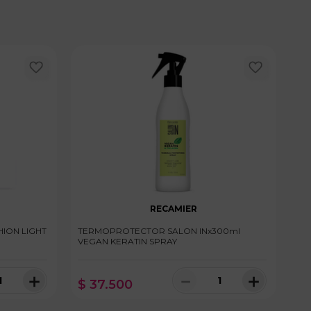
RECAMIER
ION LIGHT
TERMOPROTECTOR SALON INx300ml
VEGAN KERATIN SPRAY
＋
－
＋
$
37
.
500