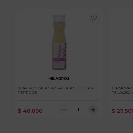
MILAGROS
SHAMPOO MILAGROSx450ml CEBOLLA Y
TERMOPRO
PEPTIDOS
PELOx250m
－
＋
$
40
.
000
$
27
.
50