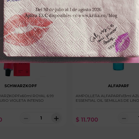
SCHWARZKOPF
ALFAPARF
WARZKOPFx60ml ROYAL 6.99
AMPOLLETA ALFAPARFx13ml AZ
URO VIOLETA INTENSO
ESSENTIAL OIL SEMILLAS DE LIN
－
＋
－
0
$
11
.
700