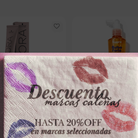
SCHWARZKOPF
BYS PRO
WARZKOPFx60ml ABSOLUTES
TONICO CAPILAR BYSPROx120m
O OSCURO CHOCOLATE NATURAL
FORTE ANAGENXYL
－
＋
－
0
$
62
.
000