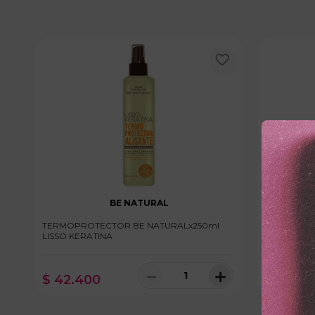
BE NATURAL
TERMOPROTECTOR BE NATURALx250ml
TINTE SCH
LISSO KERATINA
6.60 RUBI
－
＋
$
42
.
400
$
25
.
30