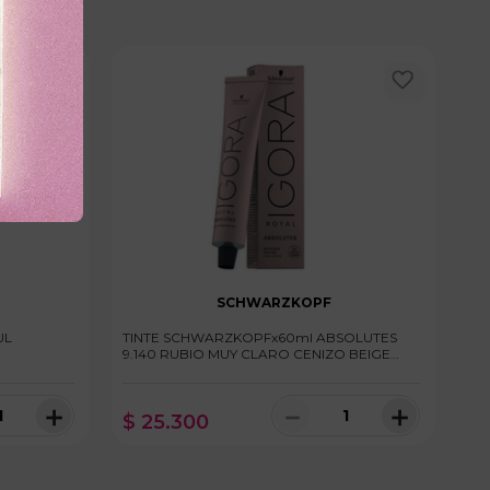
SCHWARZKOPF
UL
TINTE SCHWARZKOPFx60ml ABSOLUTES
O
9.140 RUBIO MUY CLARO CENIZO BEIGE
NATURAL
＋
－
＋
$
25
.
300