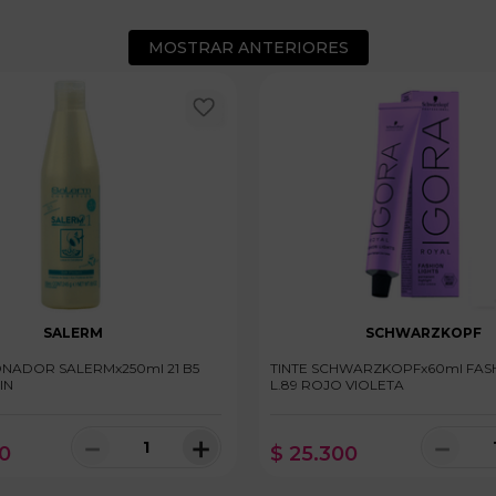
MOSTRAR ANTERIORES
SALERM
SCHWARZKOPF
NADOR SALERMx250ml 21 B5
TINTE SCHWARZKOPFx60ml FASH
IN
L.89 ROJO VIOLETA
－
＋
－
0
$
25
.
300