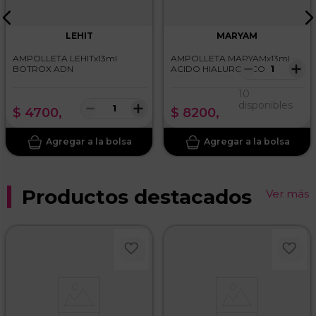
LEHIT
MARYAM
AMPOLLETA LEHITx13ml
AMPOLLETA MARYAMx13ml
－
＋
BOTROX ADN
ACIDO HIALURONICO
10
－
＋
disponibles
$
4700
,
$
8200
,
Productos destacados
Ver más