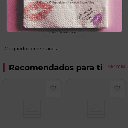
Por favor, inicia sesión para escribir un
comentario.
Más reciente
Cargando comentarios…
Recomendados para ti
Ver más