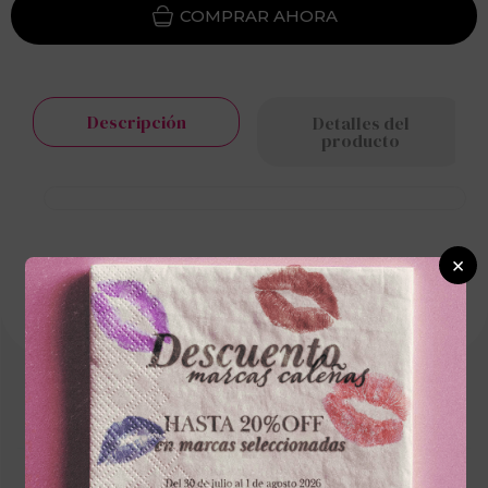
Descripción
Detalles del
producto
×
Cargando el resumen…