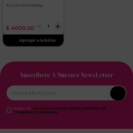
ALGODÓN JGBx50g
－
＋
$
4000
,
00
Suscríbete A Nuestro NewsLetter
Acepto los
Términos y Condiciones, y Política de
Tratamiento de Datos