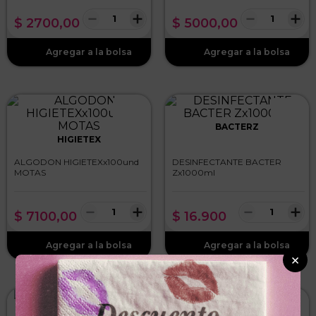
－
＋
－
＋
$
2700
,
00
$
5000
,
00
BACTERZ
HIGIETEX
ALGODON HIGIETEXx100und
DESINFECTANTE BACTER
MOTAS
Zx1000ml
－
＋
－
＋
$
7100
,
00
$
16
.
900
×
JGB