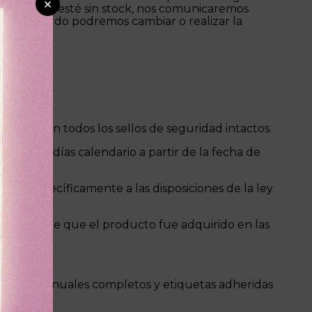
×
e su compra esté sin stock, nos comunicaremos
 de acuerdo podremos cambiar o realizar la
ridos, con todos los sellos de seguridad intactos.
ompra y 5 días calendario a partir de la fecha de
s y específicamente a las disposiciones de la ley
ue acredite que el producto fue adquirido en las
esorios, manuales completos y etiquetas adheridas