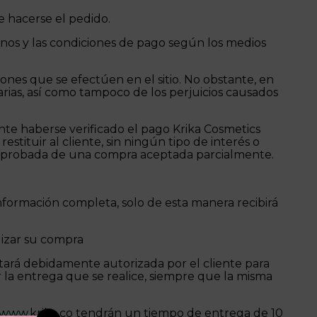
e hacerse el pedido.
inos y las condiciones de pago según los medios
iones que se efectúen en el sitio. No obstante, en
rias, así como tampoco de los perjuicios causados
ante haberse verificado el pago Krika Cosmetics
tituir al cliente, sin ningún tipo de interés o
o aprobada de una compra aceptada parcialmente.
nformación completa, solo de esta manera recibirá
lizar su compra
tará debidamente autorizada por el cliente para
la entrega que se realice, siempre que la misma
a www.krika.co tendrán un tiempo de entrega de 10