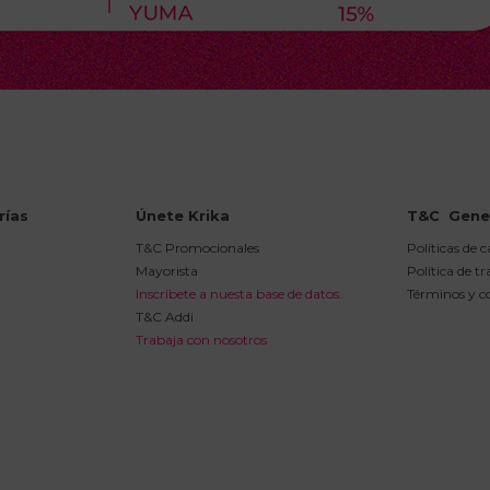
rías
Únete Krika
T&C  Gene
T&C Promocionales
Políticas de 
Mayorista
Política de t
Inscríbete a nuesta base de datos.
Términos y c
T&C Addi
Trabaja con nosotros