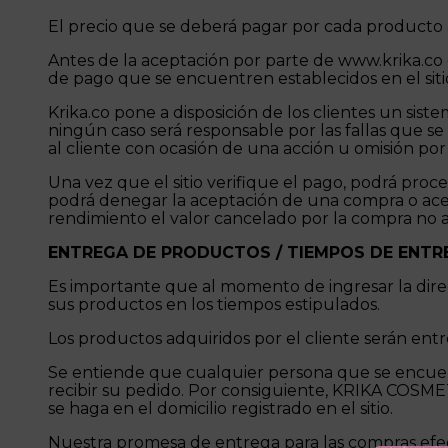
El precio que se deberá pagar por cada producto a
Antes de la aceptación por parte de www.krika.co 
de pago que se encuentren establecidos en el siti
Krika.co pone a disposición de los clientes un sist
ningún caso será responsable por las fallas que s
al cliente con ocasión de una acción u omisión por
Una vez que el sitio verifique el pago, podrá proc
podrá denegar la aceptación de una compra o acepta
rendimiento el valor cancelado por la compra no
ENTREGA DE PRODUCTOS / TIEMPOS DE ENT
Es importante que al momento de ingresar la direc
sus productos en los tiempos estipulados.
Los productos adquiridos por el cliente serán entr
Se entiende que cualquier persona que se encuent
recibir su pedido. Por consiguiente, KRIKA COSME
se haga en el domicilio registrado en el sitio.
Nuestra promesa de entrega para las compras efec