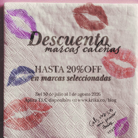
25. Si se llegase a presentar que uno de los productos d
estará el producto nuevamente disponible, de no estar
roducto.
bios y devoluciones:
 copia de la misma.
original y en las mismas condiciones en que fueron adqui
de 5 días calendario contados a partir de la fecha de la c
a.co
des promocionales al cumplimiento de las normas vigente
atuto del Consumidor y se dictan otras disposiciones.
ción de la factura original de compra o el documento q
.
El maquillaje NO tiene cambio.
r sin uso con todos sus empaques originales, piezas, acc