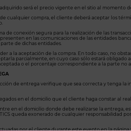
dquirido será el precio vigente en el sitio al momento d
de cualquier compra, el cliente deberá aceptar los térm
o.
ema de conexión segura para la realización de las transacc
e presenten en las comunicaciones de las entidades banca
 parte de dichas entidades.
eder a la aceptación de la compra. En todo caso, no obst
rla parcialmente, en cuyo caso sólo estará obligado a res
 aceptada o el porcentaje correspondiente a la parte n
REGA
ción de entrega verifique que sea correcta y tenga la i
egados en el domicilio que el cliente haga constar al rea
re en el domicilio donde debe realizarse la entrega, es
TICS queda exonerado de cualquier responsabilidad por 
tuadas por el cliente durante este evento en la págin