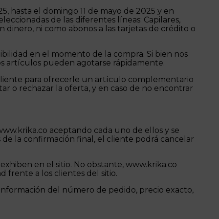
025, hasta el domingo 11 de mayo de 2025 y en
leccionadas de las diferentes líneas: Capilares,
 dinero, ni como abonos a las tarjetas de crédito o
nibilidad en el momento de la compra. Si bien nos
nos artículos pueden agotarse rápidamente.
cliente para ofrecerle un artículo complementario
ar o rechazar la oferta, y en caso de no encontrar
 www.krika.co aceptando cada uno de ellos y se
e la confirmación final, el cliente podrá cancelar
 exhiben en el sitio. No obstante, www.krika.co
rente a los clientes del sitio.
n información del número de pedido, precio exacto,