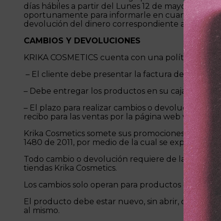
días hábiles a partir del Lunes 12 de mayo del 20
oportunamente para informarle en cuanto tiempo 
devolución del dinero correspondiente a dicho p
CAMBIOS Y DEVOLUCIONES
KRIKA COSMETICS cuenta con una política de cam
– El cliente debe presentar la factura de compra o
– Debe entregar los productos en su caja y envase 
– El plazo para realizar cambios o devoluciones es 
recibo para las ventas por la página web www.krik
Krika Cosmetics somete sus promociones y activida
1480 de 2011, por medio de la cual se expide el Est
Todo cambio o devolución requiere de la presenta
tiendas Krika Cosmetics.
Los cambios solo operan para productos eléctricos
El producto debe estar nuevo, sin abrir, debe esta
al mismo.