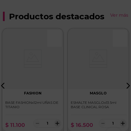
Productos destacados
Ver más
FASHION
MASGLO
BASE FASHIONx12ml UÑAS DE
ESMALTE MASGLOx13.5ml
TITANIO
BASE CLINICAL ROSA
－
＋
－
＋
$
11
.
100
$
16
.
500