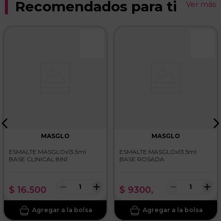
Recomendados para ti
Ver más
MASGLO
MASGLO
ESMALTE MASGLOx13.5ml
ESMALTE MASGLOx13.5ml
BASE CLINICAL 8IN1
BASE ROSADA
－
＋
－
＋
$
16
.
500
$
9300
,