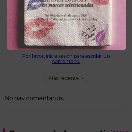
☆
☆
☆
☆
☆
0 Calificación promedio
(0 comentarios)
Por favor, inicia sesión para escribir un
comentario.
Más reciente
No hay comentarios.
Ver más