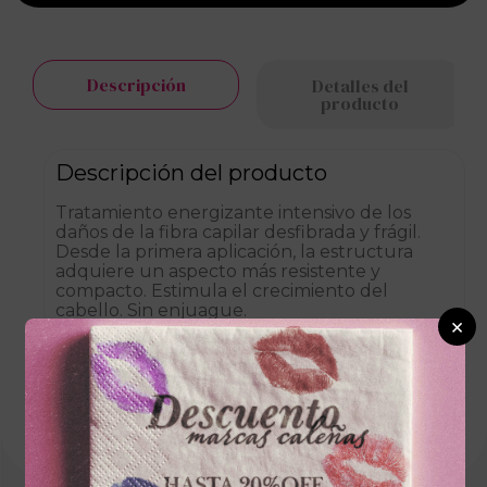
Descripción
Detalles del
producto
Descripción del producto
Tratamiento energizante intensivo de los
daños de la fibra capilar desfibrada y frágil.
Desde la primera aplicación, la estructura
adquiere un aspecto más resistente y
compacto. Estimula el crecimiento del
cabello. Sin enjuague.
×