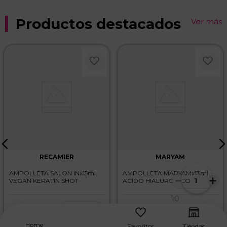
Productos destacados
Ver más
RECAMIER
MARYAM
AMPOLLETA SALON INx15ml
AMPOLLETA MARYAMx13ml
－
＋
VEGAN KERATIN SHOT
ACIDO HIALURONICO
10
－
＋
disponibles
$
9500
,
$
8200
,
Home
Favoritos
Tiendas