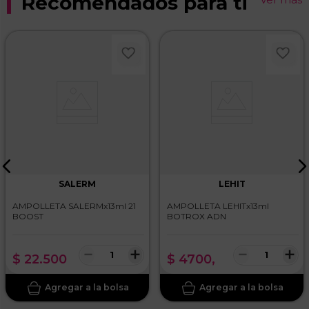
Recomendados para ti
SALERM
LEHIT
AMPOLLETA SALERMx13ml 21
AMPOLLETA LEHITx13ml
BOOST
BOTROX ADN
－
＋
－
＋
$
22
.
500
$
4700
,