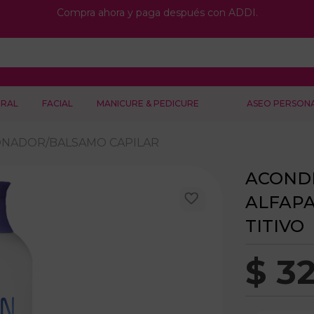
Compra ahora y paga después con ADDI.
RAL
FACIAL
MANICURE & PEDICURE
ASEO PERSON
ONADOR/BALSAMO CAPILAR
ACOND
ALFAPA
TITIVO
$
3