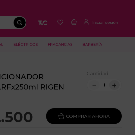
AL
ELÉCTRICOS
FRAGANCIAS
BARBERÍA
Cantidad
ICIONADOR
－
＋
RFx250ml RIGEN
2
.
500