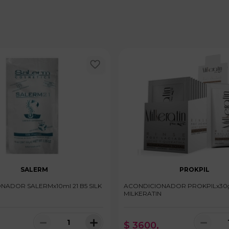
SALERM
PROKPIL
NADOR SALERMx10ml 21 B5 SILK
ACONDICIONADOR PROKPILx30
MILKERATIN
－
＋
－
$
3600
,