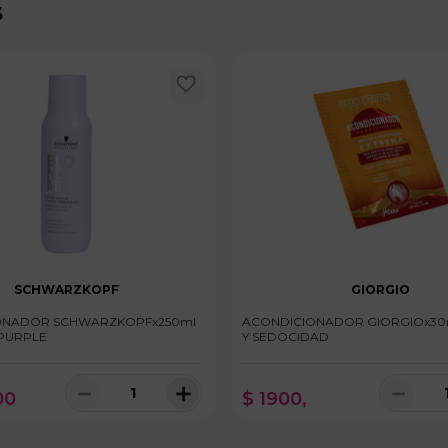
s
SCHWARZKOPF
GIORGIO
WARZKOPFx250ml
ACONDICIONADOR GIORGIOx30m
PURPLE
Y SEDOCIDAD
－
＋
－
00
$
1900
,
100 disponibles