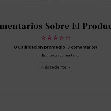
☆
☆
☆
☆
☆
0 Calificación promedio
(0 comentarios)
Escribe un comentario
Más reciente
Agregar comentario
Título
Califica el producto de 1 a 5 estrellas