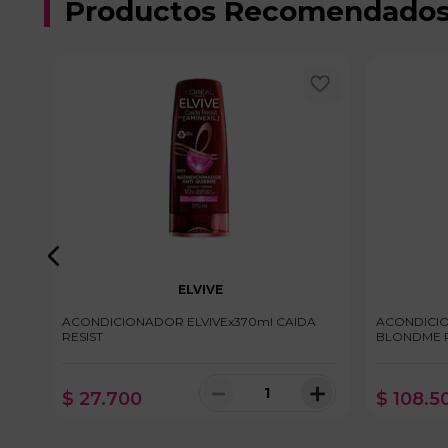
Productos Recomendado
ELVIVE
40ml
ACONDICIONADOR ELVIVEx370ml CAIDA
ACONDICIONADOR SCH
RESIST
BLONDME 
＋
－
＋
$
27
.
700
$
108
.
5
100 disponibles