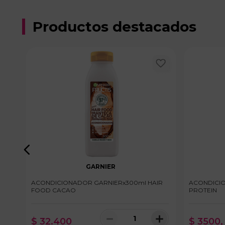
Productos destacados
GARNIER
ACONDICIONADOR GARNIERx300ml HAIR
ACONDICIO
FOOD CACAO
PROTEIN
＋
－
＋
$
32
.
400
$
3500
,