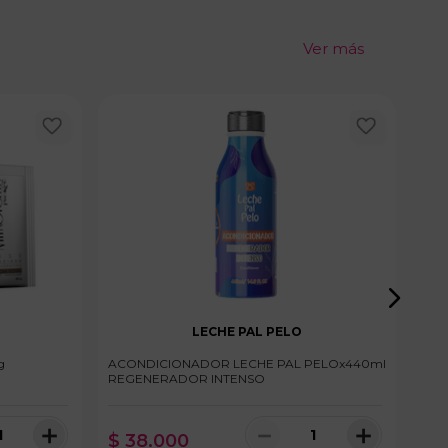
Ver más
LECHE PAL PELO
g
ACONDICIONADOR LECHE PAL PELOx440ml
ACO
REGENERADOR INTENSO
RES
＋
－
＋
$
38
.
000
$