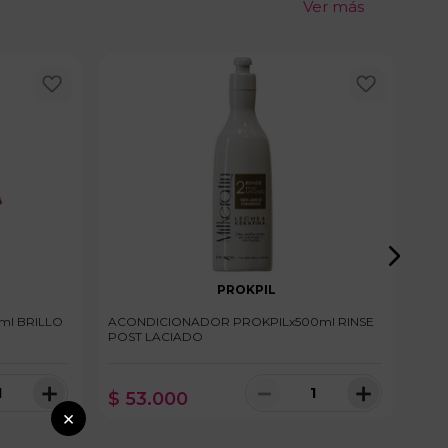
Ver más
×
PROKPIL
l BRILLO
ACONDICIONADOR PROKPILx500ml RINSE
ACO
POST LACIADO
NUT
＋
－
＋
$
53
.
000
$