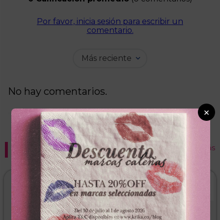
Por favor, inicia sesión para escribir un
comentario.
Más reciente
No hay comentarios.
×
Recomendados para ti
Ver más