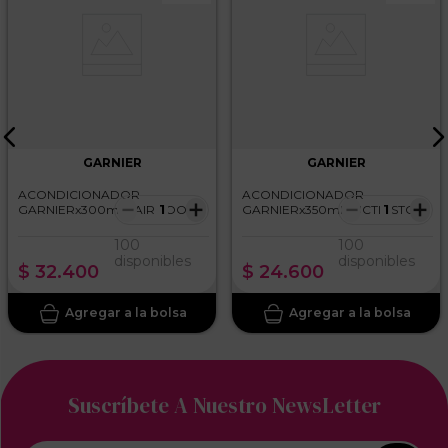
GARNIER
GARNIER
ACONDICIONADOR
ACONDICIONADOR
－
＋
－
＋
GARNIERx300ml HAIR FOOD
GARNIERx350ml FUCTIS STOP
CACAO
CAIDA
100
100
disponibles
disponibles
$
32
.
400
$
24
.
600
Suscríbete A Nuestro NewsLetter