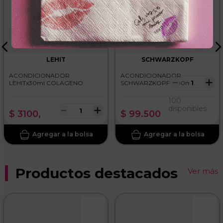
LEHIT
SCHWARZKOPF
ACONDICIONADOR
ACONDICIONADOR
－
＋
LEHITx30ml COLAGENO
SCHWARZKOPFx200ml
MOISTURE KICK SPRAY
100
－
＋
disponibles
$
3100
,
$
99
.
500
Productos destacados
Ver más