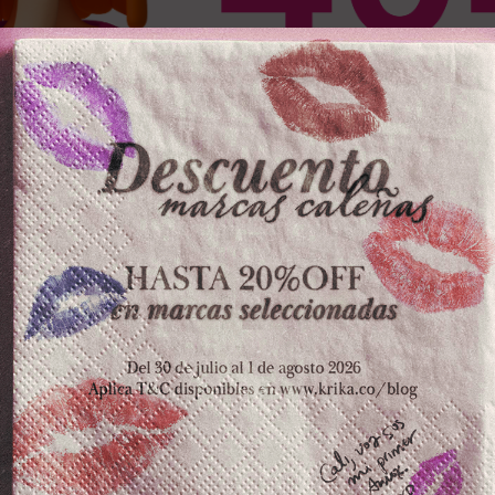
OS PRODUCTOS
ZKOPF
LA POCION
ESPE