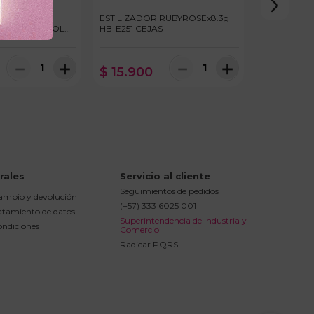
 CEJAS
ESTILIZADOR RUBYROSEx8.3g
11ml OLEO ROLL
HB-E251 CEJAS
－
＋
－
＋
$
15
.
900
rales
Servicio al cliente
Seguimientos de pedidos
cambio y devolución
(+57) 333 6025 001
ratamiento de datos
Superintendencia de Industria y 
ondiciones
Comercio
Radicar PQRS