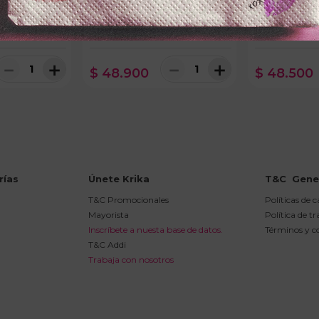
KOPFx60ml
SHAMPOO POCIONx450ml
TRATAMIENTO
IO CLARO
CRECIMIENTO
ESPECTANASx
ON
－
＋
－
＋
$
48
.
900
$
48
.
500
rías
Únete Krika
T&C  Gene
T&C Promocionales
Políticas de 
Mayorista
Política de t
Inscríbete a nuesta base de datos.
Términos y c
T&C Addi
Trabaja con nosotros