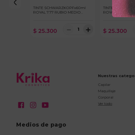
TINTE SCHWARZKOPFx60ml
TINTE SCHWARZ
ROYAL 7.77 RUBIO MEDIO
ROYAL 8.00 RUB
COBRIZO INTENSO
INTENSO
－
＋
$
25
.
300
$
25
.
300
Nuestras catego
Capilar
Maquillaje
Corporal
Ver todo
Medios de pago