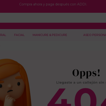
Compra ahora y paga después con ADDI.
RAL
FACIAL
MANICURE & PEDICURE
ASEO PERSON
s