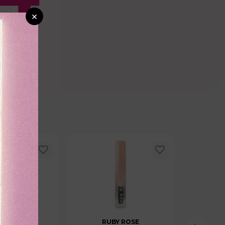
×
CTANAS
RUBY ROSE