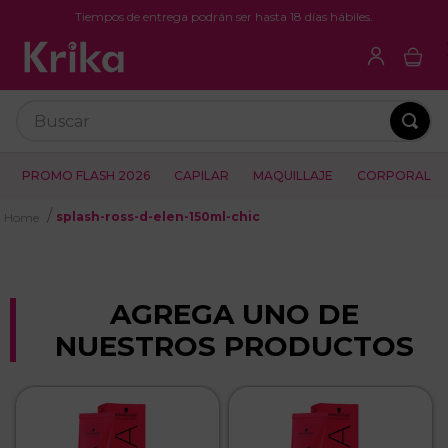
Tiempos de entrega podrán ser hasta 18 días hábiles.
Buscar
PROMO FLASH 2026
CAPILAR
MAQUILLAJE
CORPORAL
splash-ross-d-elen-150ml-chic
AGREGA UNO DE
NUESTROS PRODUCTOS