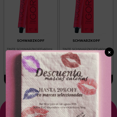
SCHWARZKOPF
SCHWARZKOPF
TINTE SCHWARZKOPFx60ml
TINTE SCHWARZKOPFx60ml
×
ROYAL 7.77 RUBIO MEDIO
ROYAL 8.00 RUBIO CLARO
COBRIZO INTENSO
INTENSO
－
＋
－
＋
$
25
.
300
$
25
.
300
Suscríbete A Nuestro NewsLetter