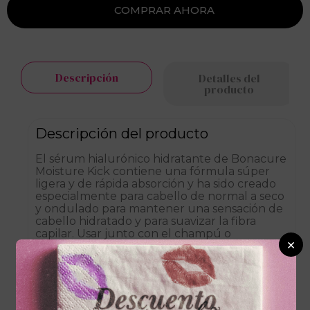
Descripción
Detalles del
producto
Descripción del producto
El sérum hialurónico hidratante de Bonacure
Moisture Kick contiene una fórmula súper
ligera y de rápida absorción y ha sido creado
especialmente para cabello de normal a seco
y ondulado para mantener una sensación de
cabello hidratado y para suavizar la fibra
capilar. Usar junto con el champú o
×
acondicionador de Moisture Kick para unos
resultados óptimos. Producto vegano para el
cabello.