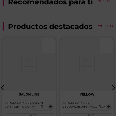
Recomendados para ti
Ver más
Productos destacados
Ver más
SALON LINE
YELLOW
SERUM CAPILAR SALON
SERUM CAPILAR
－
＋
－
＋
LINEx42ml COCO
YELLOWx150ml COLOR CARE
100
100