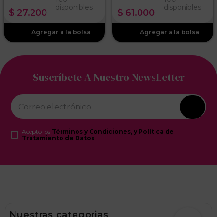
disponibles
disponibles
$
27
.
200
$
61
.
000
Suscríbete A Nuestro NewsLetter
Acepto los
Términos y Condiciones, y Política de
Tratamiento de Datos
Nuestras categorias