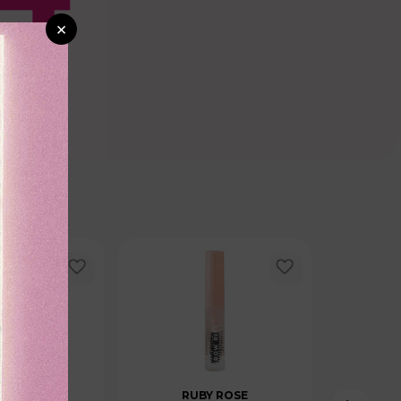
×
CTANAS
RUBY ROSE