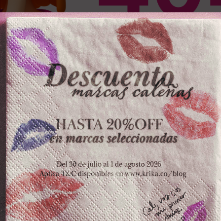
OS PRODUCTOS
ZKOPF
LA POCION
ESPE