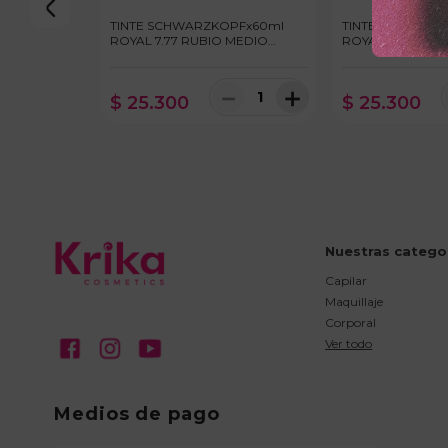
TINTE SCHWARZKOPFx60ml
TINTE SCHWARZ
ROYAL 7.77 RUBIO MEDIO
ROYAL 8.00 RUB
COBRIZO INTENSO
INTENSO
－
＋
$
25
.
300
$
25
.
300
Nuestras catego
Capilar
Maquillaje
Corporal
Ver todo
Medios de pago