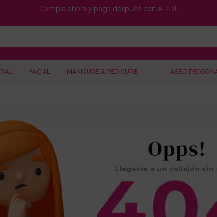
Compra ahora y paga después con ADDI.
RAL
FACIAL
MANICURE & PEDICURE
ASEO PERSON