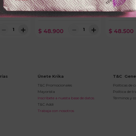
KOPFx60ml
SHAMPOO POCIONx450ml
TRATAMIENTO
IO CLARO
CRECIMIENTO
ESPECTANASx
ON
－
＋
－
＋
$
48
.
900
$
48
.
500
rías
Únete Krika
T&C  Gene
T&C Promocionales
Políticas de 
Mayorista
Política de t
Inscríbete a nuesta base de datos.
Términos y c
T&C Addi
Trabaja con nosotros