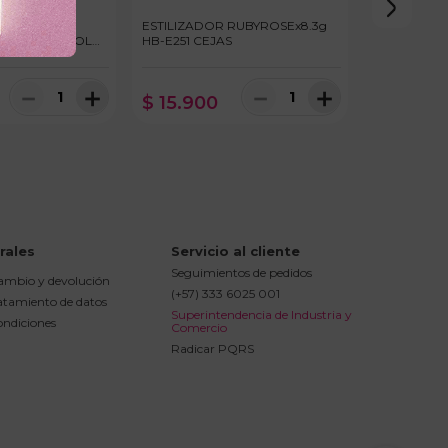
 CEJAS
ESTILIZADOR RUBYROSEx8.3g
11ml OLEO ROLL
HB-E251 CEJAS
－
＋
－
＋
$
15
.
900
rales
Servicio al cliente
Seguimientos de pedidos
cambio y devolución
(+57) 333 6025 001
ratamiento de datos
Superintendencia de Industria y 
ondiciones
Comercio
Radicar PQRS