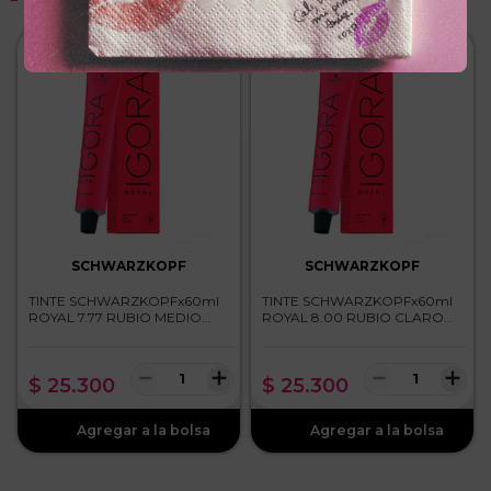
SCHWARZKOPF
SCHWARZKOPF
TINTE SCHWARZKOPFx60ml
TINTE SCHWARZKOPFx60ml
ROYAL 7.77 RUBIO MEDIO
ROYAL 8.00 RUBIO CLARO
COBRIZO INTENSO
INTENSO
－
＋
－
＋
$
25
.
300
$
25
.
300