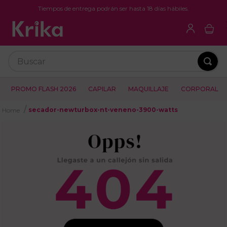
Tiempos de entrega podrán ser hasta 18 días hábiles.
Buscar
PROMO FLASH 2026
CAPILAR
MAQUILLAJE
CORPORAL
secador-newturbox-nt-veneno-3900-watts