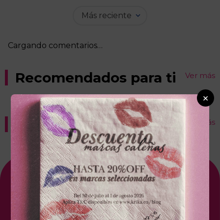
Más reciente
Cargando comentarios…
Recomendados para ti
Ver más
×
Productos destacados
Ver más
Suscríbete A Nuestro NewsLetter