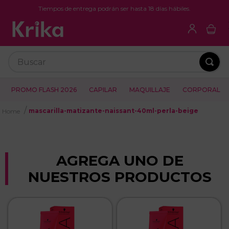
Tiempos de entrega podrán ser hasta 18 días hábiles.
Buscar
PROMO FLASH 2026
CAPILAR
MAQUILLAJE
CORPORAL
mascarilla-matizante-naissant-40ml-perla-beige
AGREGA UNO DE
NUESTROS PRODUCTOS