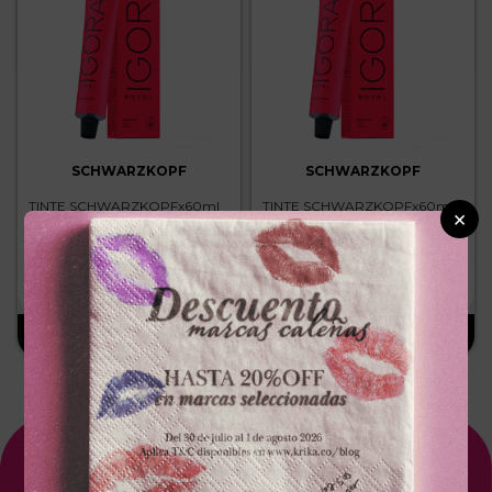
SCHWARZKOPF
SCHWARZKOPF
TINTE SCHWARZKOPFx60ml
TINTE SCHWARZKOPFx60ml
×
ROYAL 7.77 RUBIO MEDIO
ROYAL 8.00 RUBIO CLARO
COBRIZO INTENSO
INTENSO
－
＋
－
＋
$
25
.
300
$
25
.
300
Suscríbete A Nuestro NewsLetter