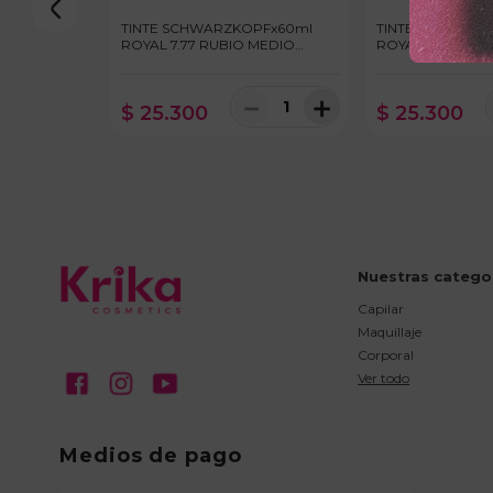
TINTE SCHWARZKOPFx60ml
TINTE SCHWARZ
ROYAL 7.77 RUBIO MEDIO
ROYAL 8.00 RUB
COBRIZO INTENSO
INTENSO
－
＋
$
25
.
300
$
25
.
300
Nuestras catego
Capilar
Maquillaje
Corporal
Ver todo
Medios de pago