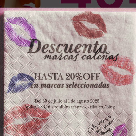
OS PRODUCTOS
ZKOPF
LA POCION
ESPE