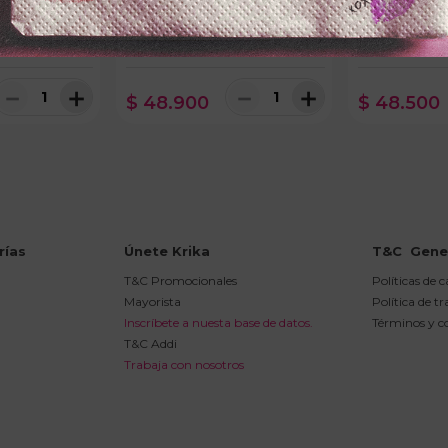
KOPFx60ml
SHAMPOO POCIONx450ml
TRATAMIENTO
IO CLARO
CRECIMIENTO
ESPECTANASx
ON
－
＋
－
＋
$
48
.
900
$
48
.
500
rías
Únete Krika
T&C  Gene
T&C Promocionales
Políticas de 
Mayorista
Política de t
Inscríbete a nuesta base de datos.
Términos y c
T&C Addi
Trabaja con nosotros