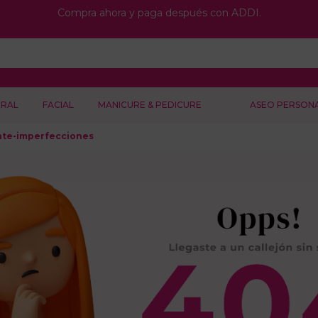
Compra ahora y paga después con ADDI.
RAL
FACIAL
MANICURE & PEDICURE
ASEO PERSON
ante-imperfecciones