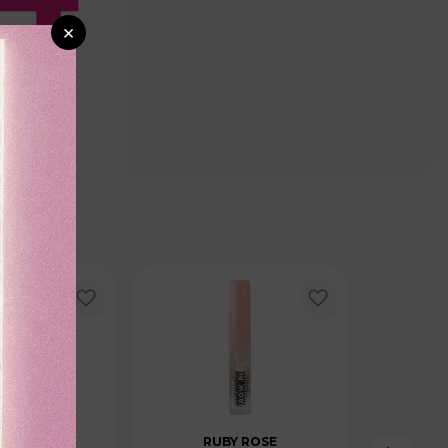
×
CTANAS
RUBY ROSE