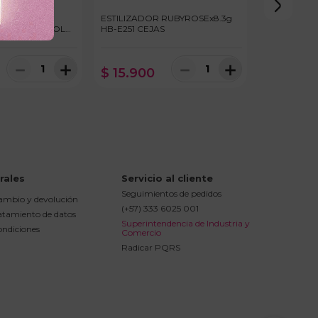
 CEJAS
ESTILIZADOR RUBYROSEx8.3g
11ml OLEO ROLL
HB-E251 CEJAS
－
＋
－
＋
$
15
.
900
rales
Servicio al cliente
Seguimientos de pedidos
cambio y devolución
(+57) 333 6025 001
ratamiento de datos
Superintendencia de Industria y 
ondiciones
Comercio
Radicar PQRS