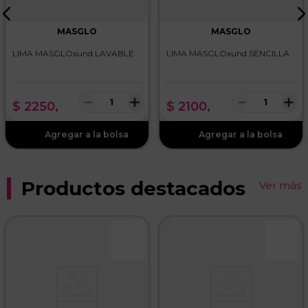
Escribe un comentario
MASGLO
MASGLO
LIMA MASGLOxund LAVABLE
LIMA MASGLOxund SENCILLA
－
＋
－
＋
$
2250
,
$
2100
,
ENVIAR COMENTARIO
Productos destacados
Ver más