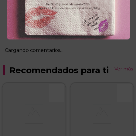
Cargando el resumen…
Escribe un comentario
Más reciente
Agregar comentario
Cargando comentarios…
Título
Recomendados para ti
Ver más
Califica el producto de 1 a 5 estrellas
★
★
★
★
★
Tu nombre
Dirección de email