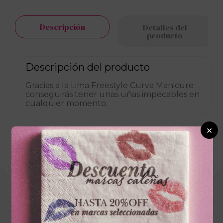
Descripción
Detalles del
producto
Descripción del producto
Gracias a la Lima Freestyle Curva Manicure
conseguirás tener unas uñas impecables en
cualquier momento.
×