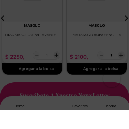
MASGLO
MASGLO
LIMA MASGLOxund LAVABLE
LIMA MASGLOxund SENCILLA
－
＋
－
＋
$
2250
,
$
2100
,
Suscríbete A Nuestro NewsLetter
Home
Favoritos
Tiendas
Acepto los
Términos y Condiciones, y Política de