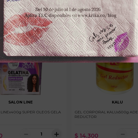
SALON LINE
KALU
 LINEx400g SUPER OLEOS GELA
GEL CORPORAL KALUx500g AD
REDUCTOR
－
＋
－
0
$
14
.
300