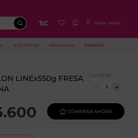
AL
ELÉCTRICOS
FRAGANCIAS
BARBERÍA
Cantidad
LON LINEx550g FRESA
－
＋
NA
6
.
600