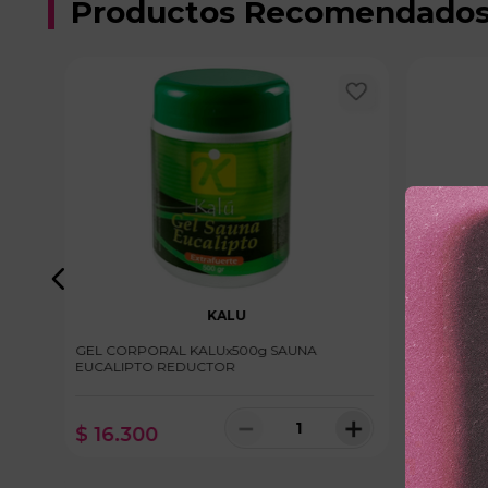
Productos Recomendado
KALU
GEL CORPORAL KALUx500g SAUNA
CREMA RE
EUCALIPTO REDUCTOR
CHILI
＋
－
＋
$
16
.
300
$
28
.
20
100 disponibles