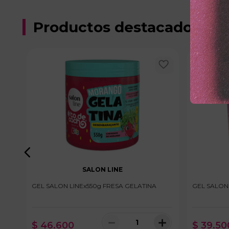
Productos destacados
SALON LINE
NA
GEL SALON LINEx550g FRESA GELATINA
GEL SALON
＋
－
＋
$
46
.
600
$
39
.
50