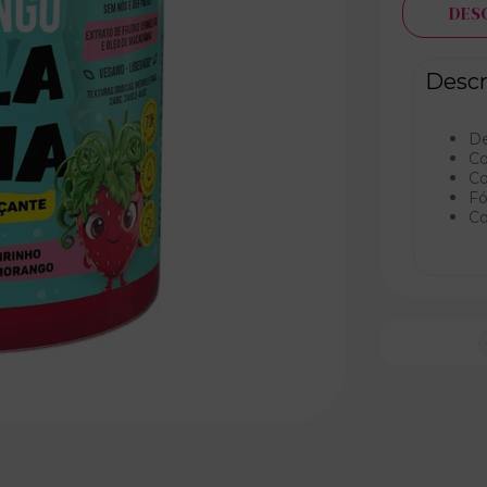
DES
Descr
De
Co
Co
Fó
Co