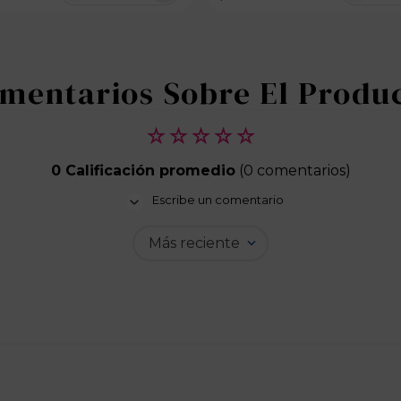
100 disponibles
100 dispo
☆
☆
☆
☆
☆
0 Calificación promedio
(0 comentarios)
Escribe un comentario
Más reciente
Agregar comentario
Título
Califica el producto de 1 a 5 estrellas