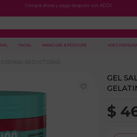
Compra ahora y paga después con ADDI.
RAL
FACIAL
MANICURE & PEDICURE
ASEO PERSON
S/CREMAS REDUCTORAS
GEL SA
GELATI
$
4