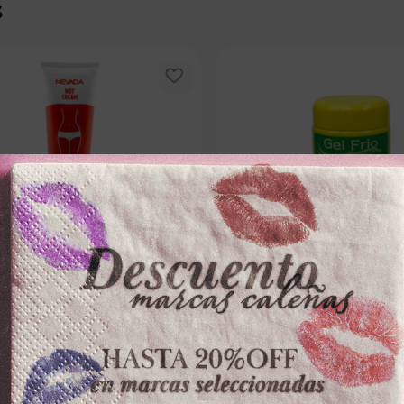
s
NEVADA
BELL FRANZ
DUCTORATORA NEVADAx200ml
GEL CORPORAL BELL FRANZx50
REDUCTOR
－
＋
－
0
$
16
.
500
100 disponibles