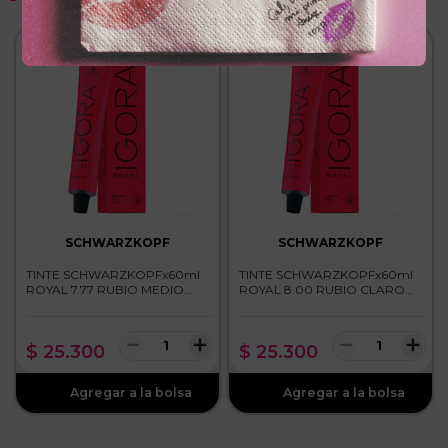
SCHWARZKOPF
SCHWARZKOPF
TINTE SCHWARZKOPFx60ml
TINTE SCHWARZKOPFx60ml
ROYAL 7.77 RUBIO MEDIO
ROYAL 8.00 RUBIO CLARO
COBRIZO INTENSO
INTENSO
－
＋
－
＋
$
25
.
300
$
25
.
300