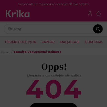
Tiempos de entrega podrán ser hasta 18 días hábiles.
Buscar
PROMO FLASH 2026
CAPILAR
MAQUILLAJE
CORPORAL
esmalte-voguex10ml-palmera