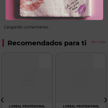
Más reciente
Cargando comentarios…
Recomendados para ti
Ver más
LOREAL PROFESIONAL
LOREAL PROFESIONAL