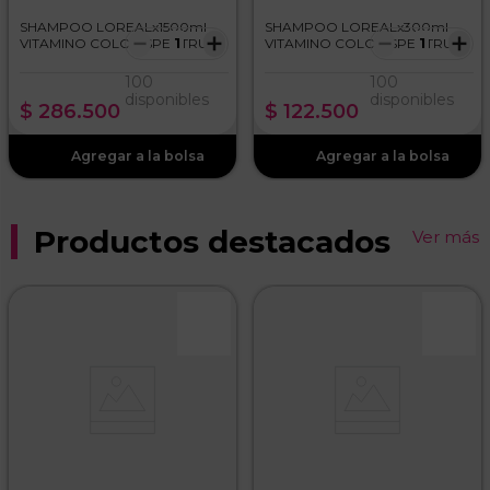
SHAMPOO LOREALx1500ml
SHAMPOO LOREALx300ml
－
＋
－
＋
VITAMINO COLOR SPECTRUM
VITAMINO COLOR SPECTRUM
100
100
disponibles
disponibles
$
286
.
500
$
122
.
500
Productos destacados
Ver más