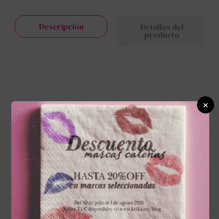
Descripción
Detalles del
producto
×
Cargando el resumen…
Por favor, inicia sesión para escribir un
comentario.