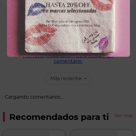
Cargando el resumen…
Por favor, inicia sesión para escribir un
comentario.
Más reciente
Cargando comentarios…
Recomendados para ti
Ver más