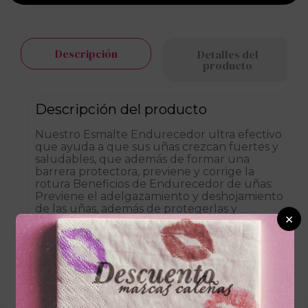
Descripción
Detalles del
producto
Descripción del producto
Nuestro Esmalte Endurecedor ultra efectivo
que ayuda a que sus uñas crezcan fuertes y
saludables, que además de formar una
barrera protectora, previene y corrige la
rotura Beneficios de Endurecedor de uñas:
Previene el adelgazamiento y deshojamiento
de las uñas, además de protegerlas y
×
fortalecerlas desde el primer uso.