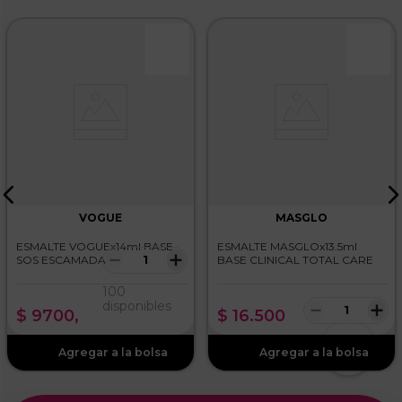
VOGUE
MASGLO
ESMALTE VOGUEx14ml BASE
ESMALTE MASGLOx13.5ml
－
＋
SOS ESCAMADAS
BASE CLINICAL TOTAL CARE
100
－
＋
disponibles
$
9700
,
$
16
.
500