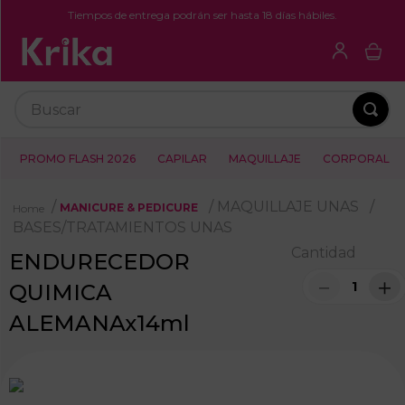
Tiempos de entrega podrán ser hasta 18 días hábiles.
Buscar
PROMO FLASH 2026
CAPILAR
MAQUILLAJE
CORPORAL
MAQUILLAJE UNAS
MANICURE & PEDICURE
BASES/TRATAMIENTOS UNAS
Cantidad
ENDURECEDOR
－
＋
QUIMICA
ALEMANAx14ml