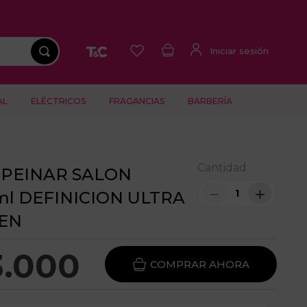
AL
ELÉCTRICOS
FRAGANCIAS
BARBERÍA
Cantidad
PEINAR SALON
－
＋
ml DEFINICION ULTRA
EN
3
.
000