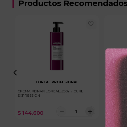
Productos Recomendado
LOREAL PROFESIONAL
CREMA PEINAR LOREALx250ml CURL
CREMA PEI
EXPRESSION
LECHE
＋
－
＋
$
144
.
600
$
23
.
60
10 disponibles