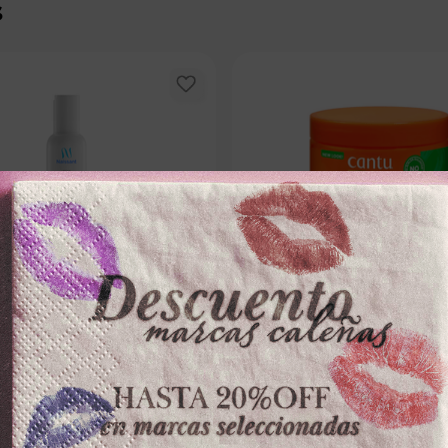
s
NAISSANT
CANTU
NAR NAISSANTx160ml ENERGY
CREMA PEINAR CANTUx355g CUR
AVOCADO
－
＋
－
0
$
65
.
900
100 dispo