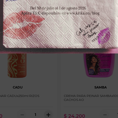
CADU
SAMBA
NAR CADUx250ml RIZOS
CREMA PARA PEINAR SAMBAx10
CACHOS AO
－
＋
－
0
$
24
.
200