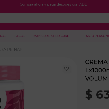
Compra ahora y paga después con ADDI.
RAL
FACIAL
MANICURE & PEDICURE
ASEO PERSON
RA PEINAR
CREMA 
Lx1000
VOLUM
$
6