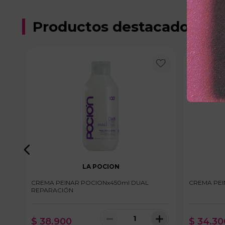
Productos destacados
LA POCION
CREMA PEINAR POCIONx450ml DUAL
CREMA PEI
REPARACIÓN
＋
－
＋
$
38
.
900
$
34
.
30