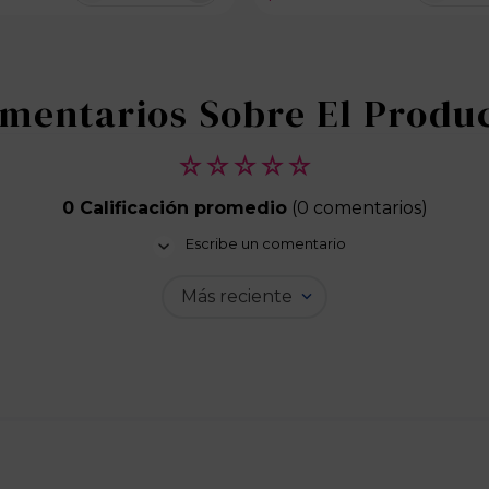
100 disponibles
100 dispo
☆
☆
☆
☆
☆
0 Calificación promedio
(0 comentarios)
Escribe un comentario
Más reciente
Agregar comentario
Título
Califica el producto de 1 a 5 estrellas