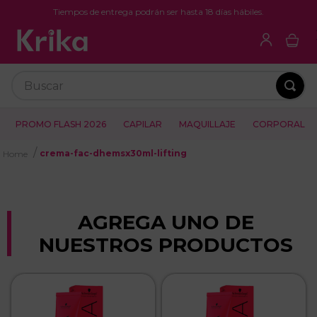
Tiempos de entrega podrán ser hasta 18 días hábiles.
Buscar
PROMO FLASH 2026
CAPILAR
MAQUILLAJE
CORPORAL
crema-fac-dhemsx30ml-lifting
AGREGA UNO DE
NUESTROS PRODUCTOS