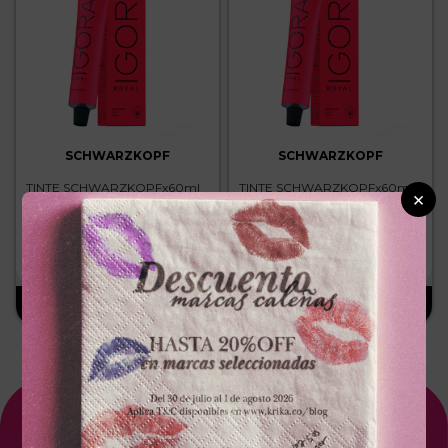
SCHWARZKOPF
SCHWARZKOPF
TINTE SCHWARZKOPFx60ml
TINTE SCHWARZKOPFx60ml
×
ROYAL 7.77 RUBIO MEDIO
ROYAL 8.00 RUBIO CLARO
COBRIZO INTENSO
INTENSO
－
＋
－
＋
$
25
.
300
$
25
.
300
Suscríbete A Nuestro NewsLetter