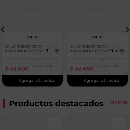
KALU
KALU
CALENTADOR CERA
CALENTADOR CERA
－
＋
－
＋
KALUxund METALICO
KALUxund METALICO BLANCO
MORADO
100
100
disponibles
disponibles
$
52
.
600
$
52
.
600
Productos destacados
Ver más