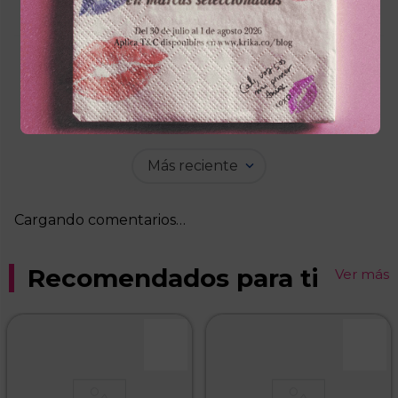
Cargando el resumen…
Por favor, inicia sesión para escribir un
comentario.
Más reciente
Cargando comentarios…
Recomendados para ti
Ver más