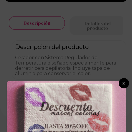
Descripción
Detalles del
producto
Descripción del producto
Cerador con Sistema Regulador de
Temperatura diseñado especialmente para
derretir cera depilatoria. Incluye tapa de
aluminio para conservar el calor.
×