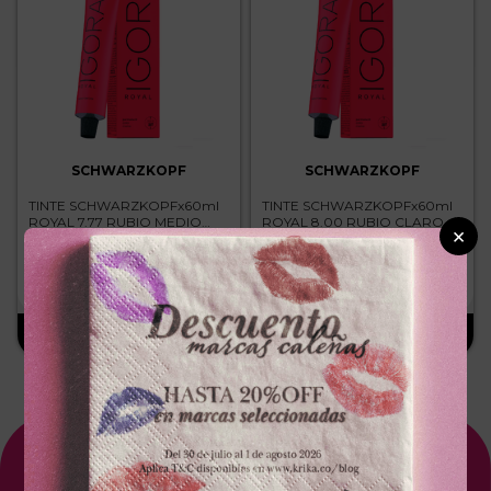
SCHWARZKOPF
SCHWARZKOPF
TINTE SCHWARZKOPFx60ml
TINTE SCHWARZKOPFx60ml
ROYAL 7.77 RUBIO MEDIO
ROYAL 8.00 RUBIO CLARO
×
COBRIZO INTENSO
INTENSO
－
＋
－
＋
$
25
.
300
$
25
.
300
Suscríbete A Nuestro NewsLetter