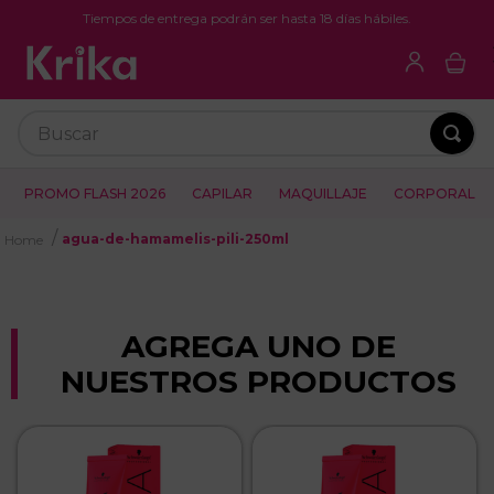
Tiempos de entrega podrán ser hasta 18 días hábiles.
Buscar
PROMO FLASH 2026
CAPILAR
MAQUILLAJE
CORPORAL
agua-de-hamamelis-pili-250ml
AGREGA UNO DE
NUESTROS PRODUCTOS