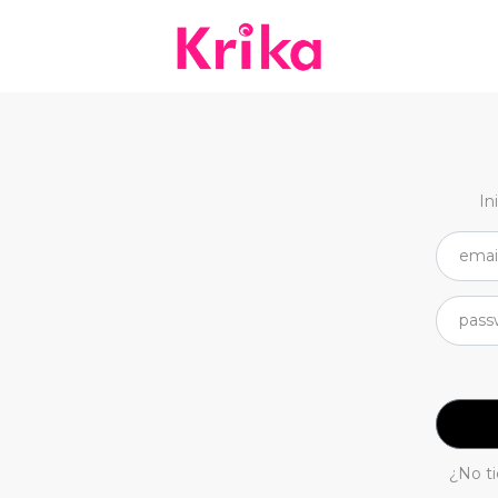
In
¿No t