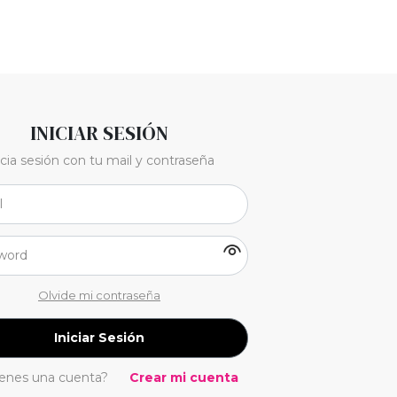
INICIAR SESIÓN
icia sesión con tu mail y contraseña
Olvide mi contraseña
Iniciar Sesión
ienes una cuenta?
Crear mi cuenta