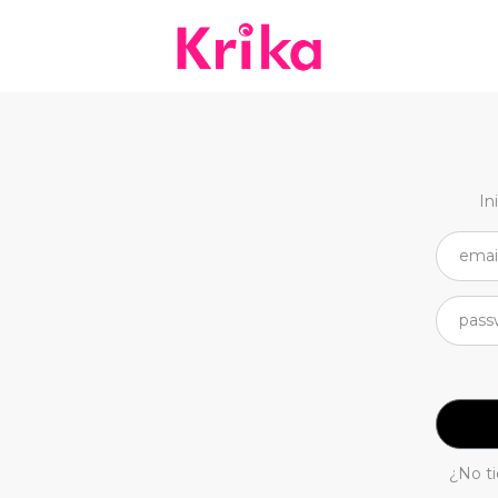
In
¿No t