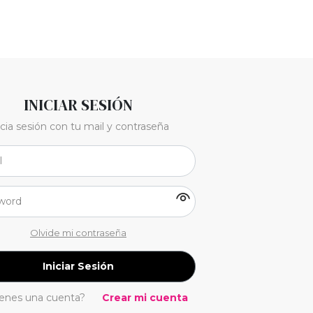
INICIAR SESIÓN
icia sesión con tu mail y contraseña
Olvide mi contraseña
Iniciar Sesión
ienes una cuenta?
Crear mi cuenta