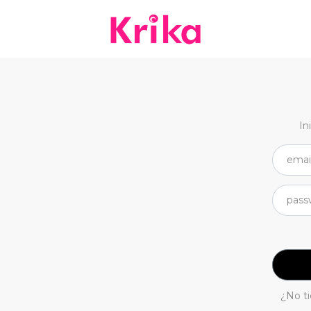
In
¿No t