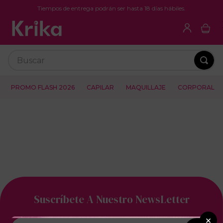
Tiempos de entrega podrán ser hasta 18 días hábiles.
Buscar
PROMO FLASH 2026
CAPILAR
MAQUILLAJE
CORPORAL
Suscríbete A Nuestro NewsLetter
×