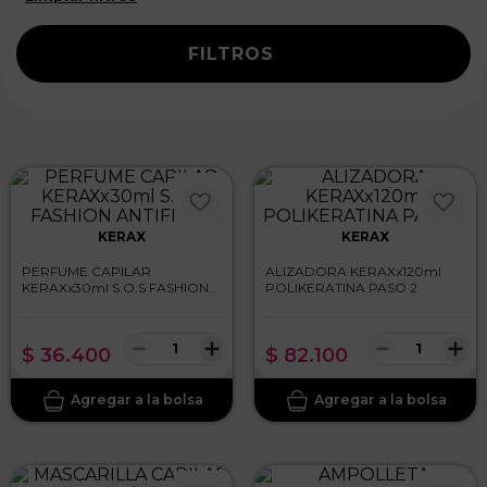
FILTROS
KERAX
KERAX
PERFUME CAPILAR
ALIZADORA KERAXx120ml
KERAXx30ml S.O.S FASHION
POLIKERATINA PASO 2
ANTIFRIZZ
－
＋
－
＋
$
36
.
400
$
82
.
100