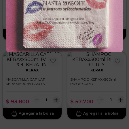
SHAMPOO KERAXx60ml
MASCARILLA CAPILAR
PASO 1 POLIKERATINA
KERAXx250ml
COCKT/CHAMPAGNE
－
＋
－
＋
$
7100
,
00
$
58
.
700
KERAX
KERAX
MASCARILLA CAPILAR
SHAMPOO KERAXx500ml
KERAXx500ml PASO 3
RIZOS CURLY
POLIKERATINA
－
＋
－
＋
$
93
.
800
$
57
.
700