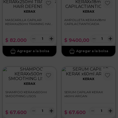
KERAX
KERAX
MASCARILLA CAPILAR
AMPOLLETA KERAXx18ml
KERAXx250ml TRAINING HAIR
CAPILACTIANTICAIDA
DEFENSE
－
＋
－
＋
$
82
.
000
$
9400
,
00
KERAX
KERAX
SHAMPOO KERAXx500ml
SERUM CAPILAR KERAX
SMOOTHING LISOS
x60ml ARGAN
－
＋
－
＋
$
67
.
600
$
67
.
600