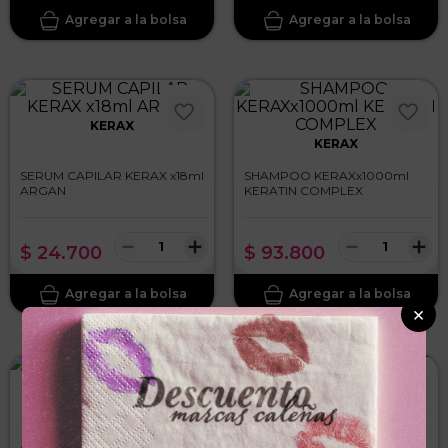
KERAX
KERAX
SERUM CAPILAR KERAX x18ml
SHAMPOO KERAXx1000ml
ARGAN
KERATIN COMPLEX
－
＋
－
＋
$
24
.
700
$
93
.
800
×
KERAX
KERAX