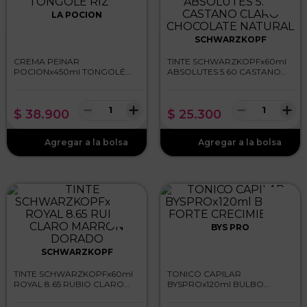
LA POCION
SCHWARZKOPF
CREMA PEINAR
TINTE SCHWARZKOPFx60ml
POCIONx450ml TONGOLÉ
ABSOLUTES 5.60 CASTANO
RIZOS
CLARO CHOCOLATE
NATURAL
－
＋
－
＋
$
38
.
900
$
25
.
300
BYS PRO
SCHWARZKOPF
TINTE SCHWARZKOPFx60ml
TONICO CAPILAR
ROYAL 8.65 RUBIO CLARO
BYSPROx120ml BULBO
MARRON DORADO
FORTE CRECIMIENTO