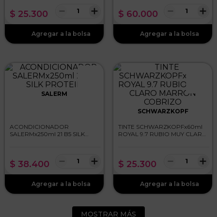
－
＋
－
＋
$
25
.
300
$
60
.
000
SALERM
SCHWARZKOPF
ACONDICIONADOR
TINTE SCHWARZKOPFx60ml
SALERMx250ml 21 B5 SILK
ROYAL 9.7 RUBIO MUY CLARO
PROTEIN
MARRON COBRIZO
－
＋
－
＋
$
38
.
400
$
25
.
300
MOSTRAR MÁS