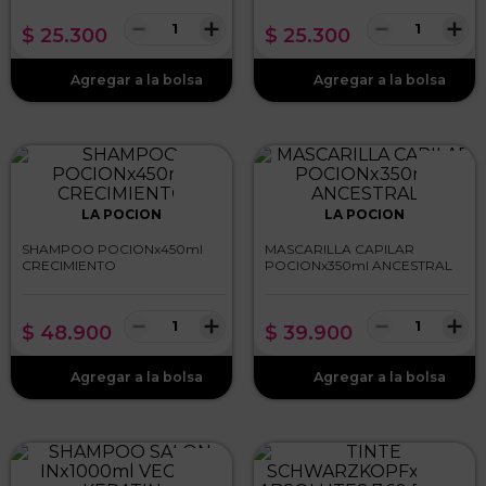
－
＋
－
＋
$
25
.
300
$
25
.
300
LA POCION
LA POCION
SHAMPOO POCIONx450ml
MASCARILLA CAPILAR
CRECIMIENTO
POCIONx350ml ANCESTRAL
－
＋
－
＋
$
48
.
900
$
39
.
900