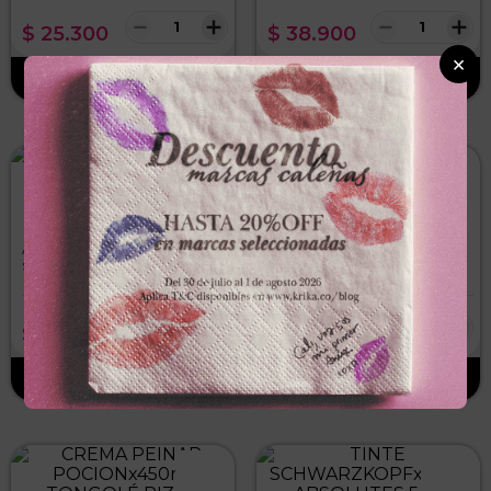
－
＋
－
＋
$
25
.
300
$
38
.
900
×
LEHIT
RECAMIER
AMPOLLETA LEHITx13ml
SHAMPOO SALON INx1000ml
SEMILLAS DE LINO AZUL
LISS CONTROL
－
＋
－
＋
$
4500
,
00
$
67
.
350