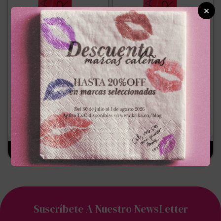
×
SCHWARZKOPF
SCHWARZKOPF
TINTE SCHWARZKOPFx60ml
TINTE SCHWARZKOPFx60ml
ROYAL 7.77 RUBIO MEDIO
ROYAL 8.00 RUBIO CLARO
COBRIZO INTENSO
INTENSO
－
＋
－
＋
$
25
.
300
$
25
.
300
Suscríbete A Nuestro NewsLetter