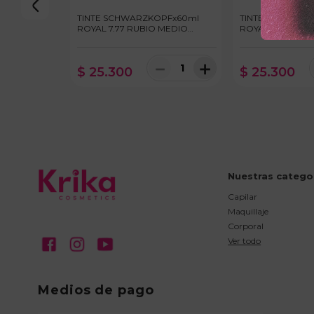
TINTE SCHWARZKOPFx60ml
TINTE SCHWARZ
ROYAL 7.77 RUBIO MEDIO
ROYAL 8.00 RUB
COBRIZO INTENSO
INTENSO
－
＋
$
25
.
300
$
25
.
300
Nuestras catego
Capilar
Maquillaje
Corporal
Ver todo
Medios de pago