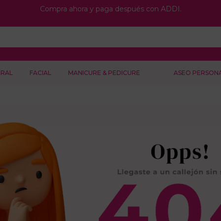
Compra ahora y paga después con ADDI.
RAL
FACIAL
MANICURE & PEDICURE
ASEO PERSON