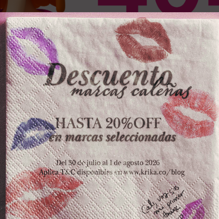
OS PRODUCTOS
ZKOPF
LA POCION
ESPE