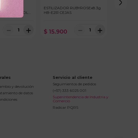
 CEJAS
ESTILIZADOR RUBYROSEx8.3g
11ml OLEO ROLL
HB-E251 CEJAS
－
＋
－
＋
$
15
.
900
rales
Servicio al cliente
Seguimientos de pedidos
cambio y devolución
(+57) 333 6025 001
ratamiento de datos
Superintendencia de Industria y 
ondiciones
Comercio
Radicar PQRS