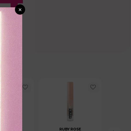
×
CTANAS
RUBY ROSE