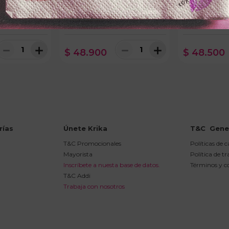
KOPFx60ml
SHAMPOO POCIONx450ml
TRATAMIENTO
IO CLARO
CRECIMIENTO
ESPECTANASx
ON
－
＋
－
＋
$
48
.
900
$
48
.
500
rías
Únete Krika
T&C  Gene
T&C Promocionales
Políticas de 
Mayorista
Política de t
Inscríbete a nuesta base de datos.
Términos y c
T&C Addi
Trabaja con nosotros