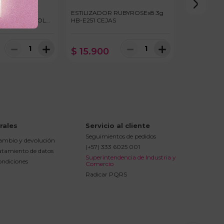
 CEJAS
ESTILIZADOR RUBYROSEx8.3g
11ml OLEO ROLL
HB-E251 CEJAS
－
＋
－
＋
$
15
.
900
rales
Servicio al cliente
Seguimientos de pedidos
cambio y devolución
(+57) 333 6025 001
ratamiento de datos
Superintendencia de Industria y 
ondiciones
Comercio
Radicar PQRS