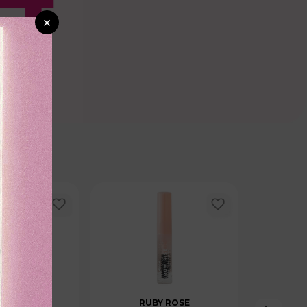
×
CTANAS
RUBY ROSE