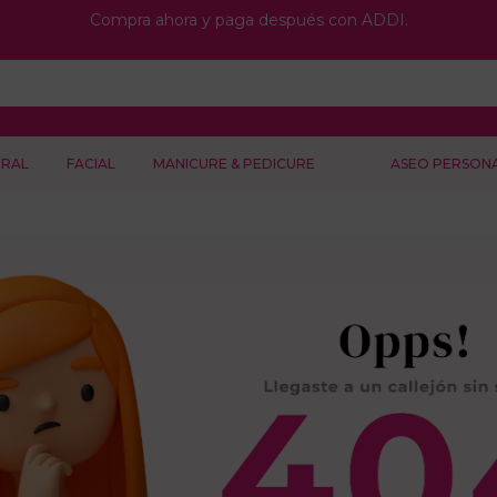
Compra ahora y paga después con ADDI.
RAL
FACIAL
MANICURE & PEDICURE
ASEO PERSON