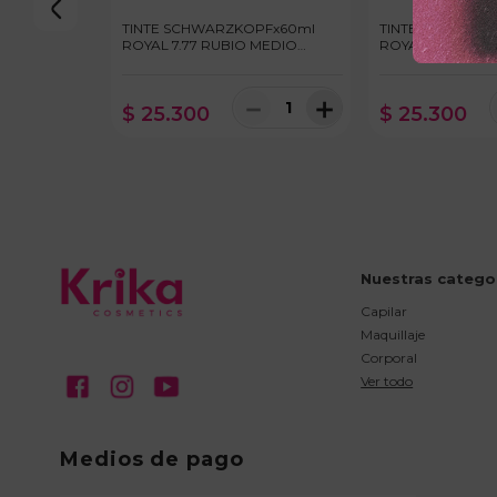
TINTE SCHWARZKOPFx60ml
TINTE SCHWARZ
ROYAL 7.77 RUBIO MEDIO
ROYAL 8.00 RUB
COBRIZO INTENSO
INTENSO
－
＋
$
25
.
300
$
25
.
300
Nuestras catego
Capilar
Maquillaje
Corporal
Ver todo
Medios de pago