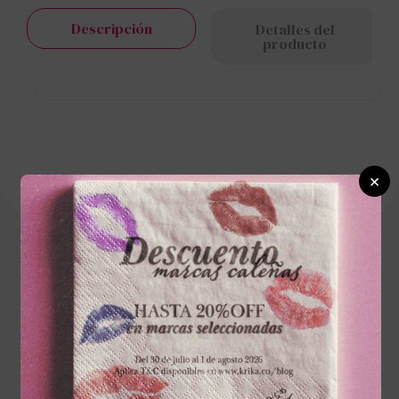
Descripción
Detalles del
producto
×
Cargando el resumen…
Escribe un comentario
Más reciente