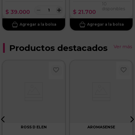
10
－
＋
disponibles
$
39
.
000
$
21
.
700
ENVIAR COMENTARIO
Productos destacados
Ver más
ROSS D ELEN
AROMASENSE