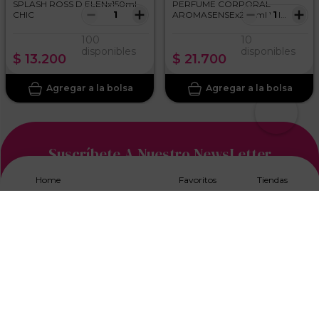
SPLASH ROSS D ELENx150ml
PERFUME CORPORAL
－
＋
－
＋
CHIC
AROMASENSEx230ml WI
ADIANCE
100
10
disponibles
disponibles
$
13
.
200
$
21
.
700
Suscríbete A Nuestro NewsLetter
Home
Favoritos
Tiendas
Acepto los
Términos y Condiciones, y Política de
Tratamiento de Datos