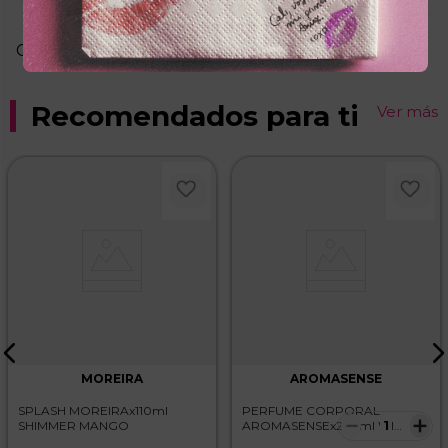
Agregar comentario
Cargando comentarios…
Título
Recomendados para ti
Ver más
Califica el producto de 1 a 5 estrellas
★
★
★
★
★
Tu nombre
Dirección de email
Escribe un comentario
MOREIRA
AROMASENSE
SPLASH MOREIRAx110ml
PERFUME CORPORAL
－
＋
SHIMMER MANGO
AROMASENSEx230ml WI
ADIANCE