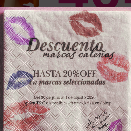
OS PRODUCTOS
ZKOPF
LA POCION
ESPE