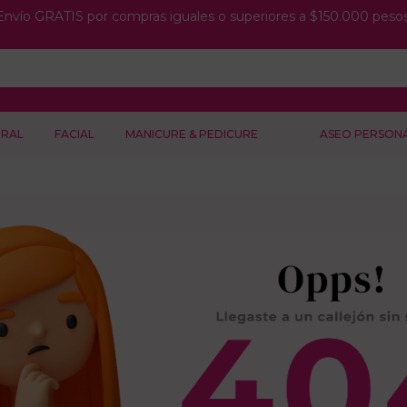
Envío GRATIS por compras iguales o superiores a $150.000 pesos
RAL
FACIAL
MANICURE & PEDICURE
ASEO PERSON