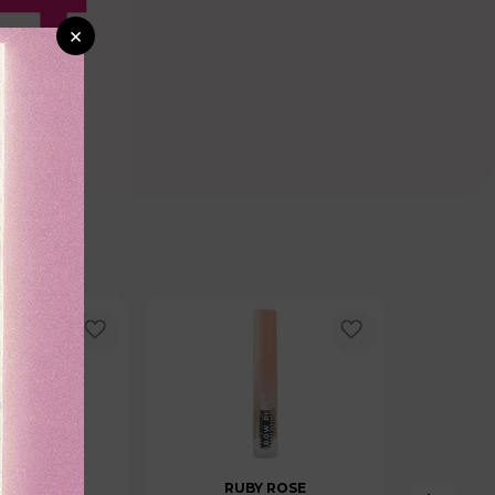
×
CTANAS
RUBY ROSE