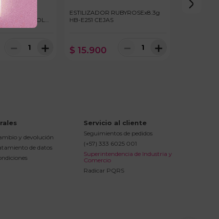
 CEJAS
ESTILIZADOR RUBYROSEx8.3g
11ml OLEO ROLL
HB-E251 CEJAS
－
＋
－
＋
$
15
.
900
rales
Servicio al cliente
Seguimientos de pedidos
cambio y devolución
(+57) 333 6025 001
ratamiento de datos
Superintendencia de Industria y 
ondiciones
Comercio
Radicar PQRS