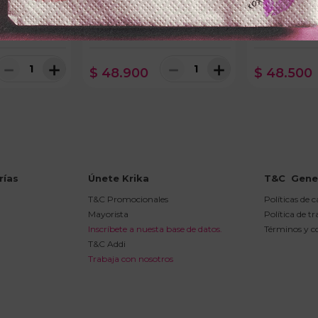
KOPFx60ml
SHAMPOO POCIONx450ml
TRATAMIENTO
IO CLARO
CRECIMIENTO
ESPECTANASx
ON
－
＋
－
＋
$
48
.
900
$
48
.
500
rías
Únete Krika
T&C  Gene
T&C Promocionales
Políticas de 
Mayorista
Política de t
Inscríbete a nuesta base de datos.
Términos y c
T&C Addi
Trabaja con nosotros