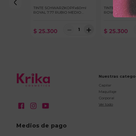
TINTE SCHWARZKOPFx60ml
TINTE SCHWARZ
ROYAL 7.77 RUBIO MEDIO
ROYAL 8.00 RUB
COBRIZO INTENSO
INTENSO
－
＋
$
25
.
300
$
25
.
300
Nuestras catego
Capilar
Maquillaje
Corporal
Ver todo
Medios de pago